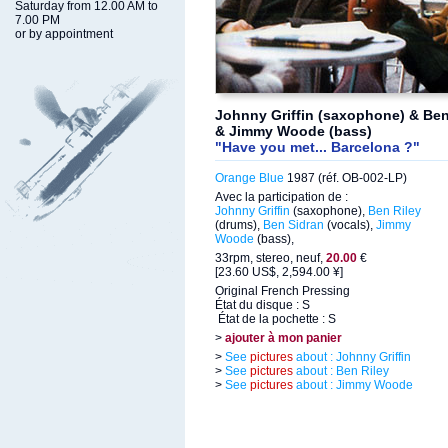
Saturday from 12.00 AM to
7.00 PM
or by appointment
Johnny Griffin (saxophone) & Ben
& Jimmy Woode (bass)
"Have you met... Barcelona ?"
Orange Blue
1987 (réf. OB-002-LP)
Avec la participation de :
Johnny Griffin
(saxophone),
Ben Riley
(drums),
Ben Sidran
(vocals),
Jimmy
Woode
(bass),
33rpm, stereo, neuf,
20.00
€
[23.60 US$, 2,594.00 ¥]
Original French Pressing
État du disque : S
État de la pochette : S
>
ajouter à mon panier
>
See
pictures
about : Johnny Griffin
>
See
pictures
about : Ben Riley
>
See
pictures
about : Jimmy Woode