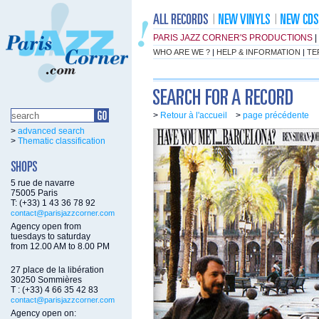
PARIS JAZZ CORNER'S PRODUCTIONS
|
WHO ARE WE ?
|
HELP & INFORMATION
|
TE
>
Retour à l'accueil
>
page précédente
>
advanced search
>
Thematic classification
5 rue de navarre
75005 Paris
T: (+33) 1 43 36 78 92
contact@parisjazzcorner.com
Agency open from
tuesdays to saturday
from 12.00 AM to 8.00 PM
27 place de la libération
30250 Sommières
T : (+33) 4 66 35 42 83
contact@parisjazzcorner.com
Agency open on: