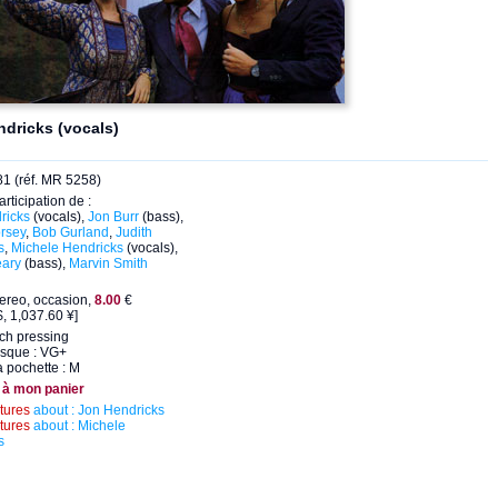
dricks (vocals)
1 (réf. MR 5258)
articipation de :
ricks
(vocals),
Jon Burr
(bass),
orsey
,
Bob Gurland
,
Judith
s
,
Michele Hendricks
(vocals),
ary
(bass),
Marvin Smith
ereo, occasion,
8.00
€
, 1,037.60 ¥]
ch pressing
isque : VG+
a pochette : M
 à mon panier
ctures
about : Jon Hendricks
ctures
about : Michele
s