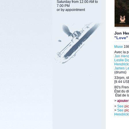
Saturday from 12.00 AM to
7.00 PM
or by appointment
Jon Hen
"Love"
Muse
198
Avec la p
Jon Hend
Leslie D
Hendrick
James Le
(drums)
33rpm, st
[9.44 US$
80's Fren
État du d
État de l
>
ajouter
>
See
pi
>
See
pi
Hendrick