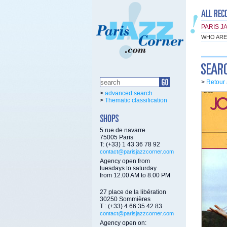
PARIS J
WHO ARE
>
Retour 
>
advanced search
>
Thematic classification
5 rue de navarre
75005 Paris
T: (+33) 1 43 36 78 92
contact@parisjazzcorner.com
Agency open from
tuesdays to saturday
from 12.00 AM to 8.00 PM
27 place de la libération
30250 Sommières
T : (+33) 4 66 35 42 83
contact@parisjazzcorner.com
Agency open on: