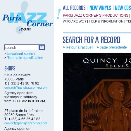
PARIS JAZZ CORNER'S PRODUCTIONS
|
WHO ARE WE ?
|
HELP & INFORMATION
|
TE
>
Retour à l'accueil
>
page précédente
>
advanced search
>
Thematic classification
5 rue de navarre
75005 Paris
T: (+33) 1 43 36 78 92
contact@parisjazzcorner.com
Agency open from
tuesdays to saturday
from 12.00 AM to 8.00 PM
27 place de la libération
30250 Sommières
T : (+33) 4 66 35 42 83
contact@parisjazzcorner.com
Agency open on: