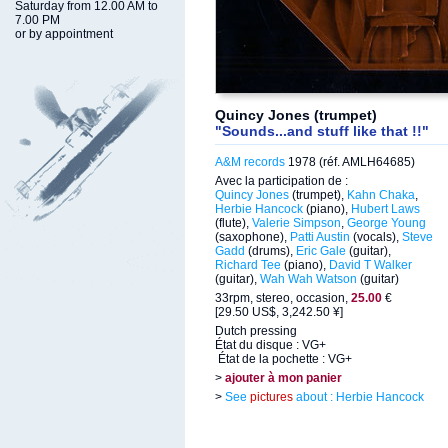
Saturday from 12.00 AM to
7.00 PM
or by appointment
Quincy Jones (trumpet)
"Sounds...and stuff like that !!"
A&M records
1978 (réf. AMLH64685)
Avec la participation de :
Quincy Jones
(trumpet),
Kahn Chaka
,
Herbie Hancock
(piano),
Hubert Laws
(flute),
Valerie Simpson
,
George Young
(saxophone),
Patti Austin
(vocals),
Steve
Gadd
(drums),
Eric Gale
(guitar),
Richard Tee
(piano),
David T Walker
(guitar),
Wah Wah Watson
(guitar)
33rpm, stereo, occasion,
25.00
€
[29.50 US$, 3,242.50 ¥]
Dutch pressing
État du disque : VG+
État de la pochette : VG+
>
ajouter à mon panier
>
See
pictures
about : Herbie Hancock