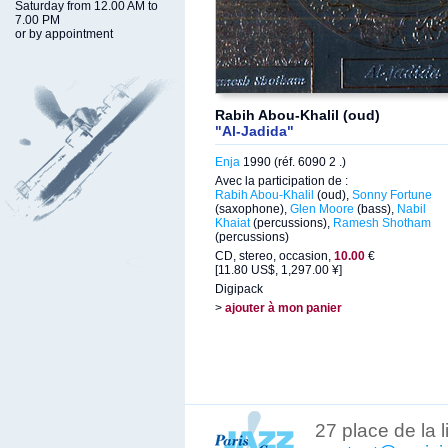
Saturday from 12.00 AM to
7.00 PM
or by appointment
Rabih Abou-Khalil (oud)
"Al-Jadida"
Enja
1990 (réf. 6090 2 .)
Avec la participation de :
Rabih Abou-Khalil
(oud),
Sonny Fortune
(saxophone),
Glen Moore
(bass),
Nabil
Khaiat
(percussions),
Ramesh Shotham
(percussions)
CD, stereo, occasion,
10.00
€
[11.80 US$, 1,297.00 ¥]
Digipack
>
ajouter à mon panier
27 place de la 