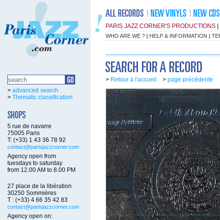
PARIS JAZZ CORNER'S PRODUCTIONS
|
WHO ARE WE ?
|
HELP & INFORMATION
|
TE
>
Retour à l'accueil
>
page précédente
>
advanced search
>
Thematic classification
5 rue de navarre
75005 Paris
T: (+33) 1 43 36 78 92
contact@parisjazzcorner.com
Agency open from
tuesdays to saturday
from 12.00 AM to 8.00 PM
27 place de la libération
30250 Sommières
T : (+33) 4 66 35 42 83
contact@parisjazzcorner.com
Agency open on: