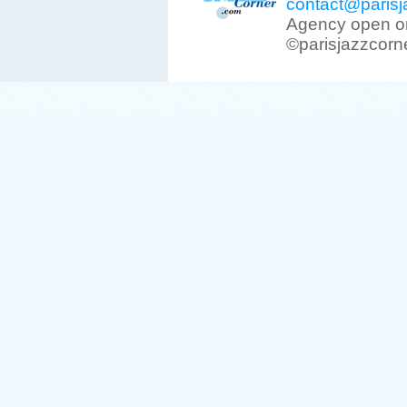
contact@parisj
Agency open on
©parisjazzcorn