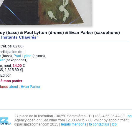
uy (bass) & Paul Lytton (drums) & Evan Parker (saxophone)
 Instants Chavirés"
réf. psi 02.06)
articipation de :
y
(bass),
Paul Lytton
(drums),
ker
(saxophone),
o, neuf,
14.00
€
$, 1,815.80 ¥]
Edition
 à mon panier
ctures
about : Evan Parker
27 place de la libération - 30250 Sommières - T : (+33) 4 66 35 42 83 -
co
Agency open on: Saturday from 12.00 AM to 7.00 PM or by appointment
©parisjazzcorner.com 2015 |
legals mentions
|
to contact us
|
top