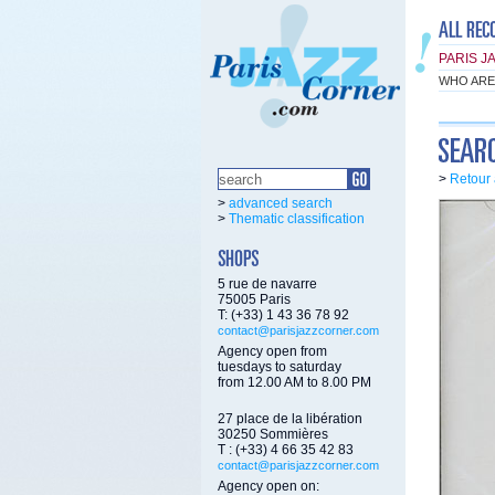
PARIS J
WHO ARE
>
Retour 
>
advanced search
>
Thematic classification
5 rue de navarre
75005 Paris
T: (+33) 1 43 36 78 92
contact@parisjazzcorner.com
Agency open from
tuesdays to saturday
from 12.00 AM to 8.00 PM
27 place de la libération
30250 Sommières
T : (+33) 4 66 35 42 83
contact@parisjazzcorner.com
Agency open on: