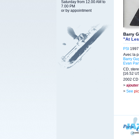
Saturday from 12.00 AM to
7.00 PM
or by appointment
Barry G
"At Les
PSI
1997 (
Avec la p
Barry Gu
Evan Par
CD, stere
[16.52 US
2002 CD 
>
ajouter
>
See
pi