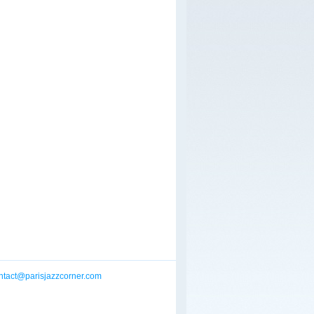
ntact@parisjazzcorner.com