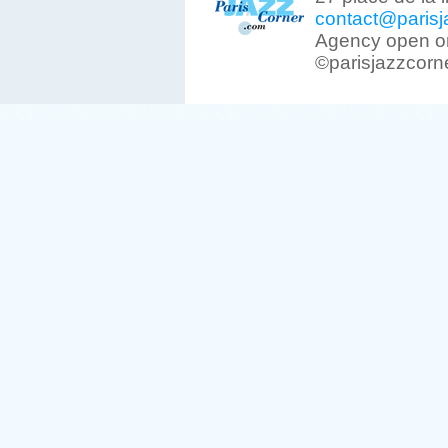
contact@parisj
Agency open on
©parisjazzcorn