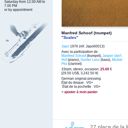
Saturday from 12.00 AM to
7.00 PM
or by appointment
Manfred Schoof (trumpet)
"Scales"
Japo
1976 (réf. Japo60013)
Avec la participation de :
Manfred Schoof
(trumpet),
Jasper Van't
Hof
(piano),
Gunter Lenz
(bass),
Michel
Pilz
(clarinet)
33rpm, stereo, occasion,
25.00
€
[29.50 US$, 3,242.50 ¥]
German original pressing
État du disque : VG+
État de la pochette : VG+
>
ajouter à mon panier
27 place de la 