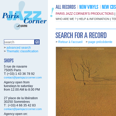
PARIS JAZZ CORNER'S PRODUCTIONS
|
WHO ARE WE ?
|
HELP & INFORMATION
|
TE
>
Retour à l'accueil
>
page précédente
>
advanced search
>
Thematic classification
5 rue de navarre
75005 Paris
T: (+33) 1 43 36 78 92
contact@parisjazzcorner.com
Agency open from
tuesdays to saturday
from 12.00 AM to 8.00 PM
27 place de la libération
30250 Sommières
T : (+33) 4 66 35 42 83
contact@parisjazzcorner.com
Agency open on: