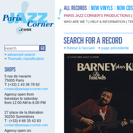
PARIS JAZZ CORNER'S PRODUCTIONS
|
WHO ARE WE ?
|
HELP & INFORMATION
|
TE
>
Retour à l'accueil
>
page précédente
>
advanced search
>
Thematic classification
5 rue de navarre
75005 Paris
T: (+33) 1 43 36 78 92
contact@parisjazzcorner.com
Agency open from
tuesdays to saturday
from 12.00 AM to 8.00 PM
27 place de la libération
30250 Sommières
T : (+33) 4 66 35 42 83
contact@parisjazzcorner.com
Agency open on: