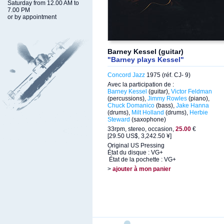
Saturday from 12.00 AM to
7.00 PM
or by appointment
Barney Kessel (guitar)
"Barney plays Kessel"
Concord Jazz
1975 (réf. CJ- 9)
Avec la participation de :
Barney Kessel
(guitar),
Victor Feldman
(percussions),
Jimmy Rowles
(piano),
Chuck Domanico
(bass),
Jake Hanna
(drums),
Milt Holland
(drums),
Herbie
Steward
(saxophone)
33rpm, stereo, occasion,
25.00
€
[29.50 US$, 3,242.50 ¥]
Original US Pressing
État du disque : VG+
État de la pochette : VG+
>
ajouter à mon panier