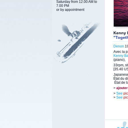
Saturday from 12.00 AM to
7.00 PM
or by appointment
Kenny 
"Toget
Denon
19
Avec la p
Kenny Ba
(piano),
33rpm, st
[35.40 US
Japanese
État du d
État de l
>
ajouter
>
See
pi
>
See
pi