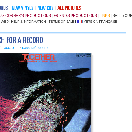
AZZ CORNER'S PRODUCTIONS
|
FRIEND'S PRODUCTIONS
|
LINKS
|
SELL YOU
 WE ?
|
HELP & INFORMATION
|
TERMS OF SALE
|
VERSION FRANÇAISE
à l'accueil
>
page précédente