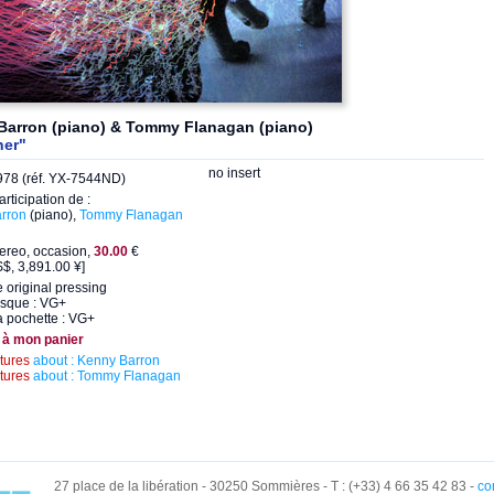
Barron (piano) & Tommy Flanagan (piano)
her"
no insert
78 (réf. YX-7544ND)
articipation de :
rron
(piano),
Tommy Flanagan
ereo, occasion,
30.00
€
$, 3,891.00 ¥]
 original pressing
isque : VG+
a pochette : VG+
 à mon panier
ctures
about : Kenny Barron
ctures
about : Tommy Flanagan
27 place de la libération - 30250 Sommières - T : (+33) 4 66 35 42 83 -
co