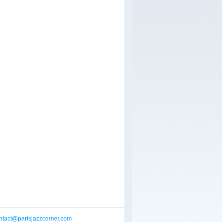
ntact@parisjazzcorner.com