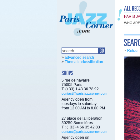
PARIS J
WHO ARE
>
Retour 
>
advanced search
>
Thematic classification
5 rue de navarre
75005 Paris
T: (+33) 1 43 36 78 92
contact@parisjazzcorner.com
Agency open from
tuesdays to saturday
from 12.00 AM to 8.00 PM
27 place de la libération
30250 Sommières
T : (+33) 4 66 35 42 83
contact@parisjazzcorner.com
Agency open on: