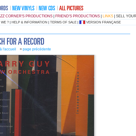
AZZ CORNER'S PRODUCTIONS
|
FRIEND'S PRODUCTIONS
|
LINKS
|
SELL YOU
 WE ?
|
HELP & INFORMATION
|
TERMS OF SALE
|
VERSION FRANÇAISE
à l'accueil
>
page précédente