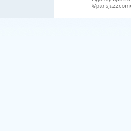
©parisjazzcorn