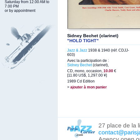
Saturday from 12.00 AM to
7.00 PM
or by appointment
Sidney Bechet (clarinet)
"HOLD TIGHT"
Jazz & Jazz
1938 & 1940 (réf. CDJJ-
603)
Avec la participation de :
Sidney Bechet
(clarinet),
CD, mono, occasion,
10.00
€
[11.80 US$, 1,297.00 ¥]
1989 Cd Edition
>
ajouter à mon panier
27 place de la 
contact@parisj
Agency open on