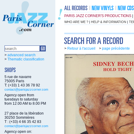
PARIS JAZZ CORNER'S PRODUCTIONS
|
WHO ARE WE ?
|
HELP & INFORMATION
|
TE
>
Retour à l'accueil
>
page précédente
>
advanced search
>
Thematic classification
5 rue de navarre
75005 Paris
T: (+33) 1 43 36 78 92
contact@parisjazzcorner.com
Agency open from
tuesdays to saturday
from 12.00 AM to 8.00 PM
27 place de la libération
30250 Sommières
T : (+33) 4 66 35 42 83
contact@parisjazzcorner.com
Agency open on: