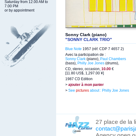
Saturday from 12.00 AM to
7.00 PM
or by appointment
Sonny Clark (piano)
"SONNY CLARK TRIO"
Blue Note
1957 (réf. CDP 7 4657 2)
Avec la participation de :
Sonny Clark
(piano),
Paul Chambers
(bass),
Philly Joe Jones
(drums),
CD, stereo, occasion,
10.00
€
[11.80 US$, 1,297.00 ¥]
1987 CD Edition
>
ajouter à mon panier
>
See
pictures
about : Philly Joe Jones
27 place de la 
contact@parisj
Agency open on