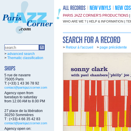
PARIS JAZZ CORNER'S PRODUCTIONS
|
WHO ARE WE ?
|
HELP & INFORMATION
|
TE
>
Retour à l'accueil
>
page précédente
>
advanced search
>
Thematic classification
5 rue de navarre
75005 Paris
T: (+33) 1 43 36 78 92
contact@parisjazzcorner.com
Agency open from
tuesdays to saturday
from 12.00 AM to 8.00 PM
27 place de la libération
30250 Sommières
T : (+33) 4 66 35 42 83
contact@parisjazzcorner.com
Agency open on: