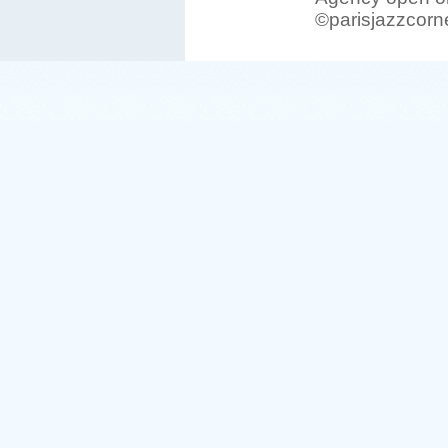
©parisjazzcorn