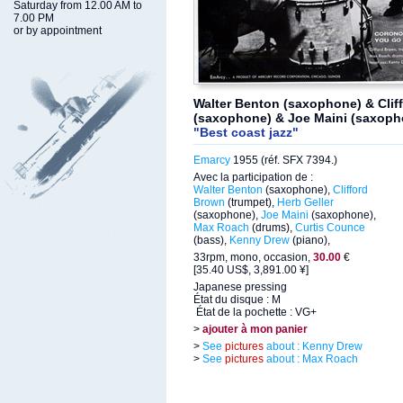
Saturday from 12.00 AM to
7.00 PM
or by appointment
Walter Benton (saxophone) & Cliff
(saxophone) & Joe Maini (saxoph
"Best coast jazz"
Emarcy
1955 (réf. SFX 7394.)
Avec la participation de :
Walter Benton
(saxophone),
Clifford
Brown
(trumpet),
Herb Geller
(saxophone),
Joe Maini
(saxophone),
Max Roach
(drums),
Curtis Counce
(bass),
Kenny Drew
(piano),
33rpm, mono, occasion,
30.00
€
[35.40 US$, 3,891.00 ¥]
Japanese pressing
État du disque : M
État de la pochette : VG+
>
ajouter à mon panier
>
See
pictures
about : Kenny Drew
>
See
pictures
about : Max Roach