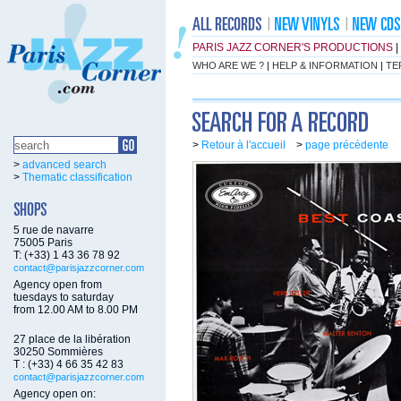
PARIS JAZZ CORNER'S PRODUCTIONS
|
WHO ARE WE ?
|
HELP & INFORMATION
|
TE
>
Retour à l'accueil
>
page précédente
>
advanced search
>
Thematic classification
5 rue de navarre
75005 Paris
T: (+33) 1 43 36 78 92
contact@parisjazzcorner.com
Agency open from
tuesdays to saturday
from 12.00 AM to 8.00 PM
27 place de la libération
30250 Sommières
T : (+33) 4 66 35 42 83
contact@parisjazzcorner.com
Agency open on: