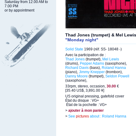
Saturday from 12.00 AM to
7.00 PM
or by appointment
Thad Jones (trumpet) & Mel Lewis
"Monday night"
Solid State
1969 (réf. SS- 18048 -)
Avec la participation de :
Thad Jones
(trumpet),
Mel Lewis
(drums),
Pepper Adams
(saxophone),
Richard Davis
(bass),
Roland Hanna
(piano),
Jimmy Knepper
(trombon),
Danny Moore
(trumpet),
Seldon Powell
(saxophone),
33rpm, stereo, occasion,
30.00
€
[35.40 US$, 3,891.00 ¥]
US original pressing, gatefold cover
État du disque : VG+
État de la pochette : VG+
>
ajouter à mon panier
>
See
pictures
about : Roland Hanna