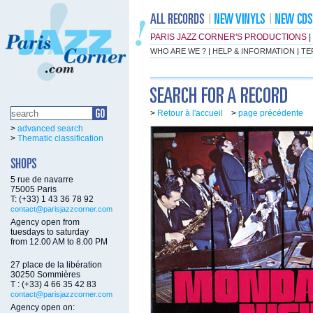
PARIS JAZZ CORNER'S PRODUCTIONS
|
WHO ARE WE ?
|
HELP & INFORMATION
|
TE
>
Retour à l'accueil
>
page précédente
>
advanced search
>
Thematic classification
5 rue de navarre
75005 Paris
T: (+33) 1 43 36 78 92
contact@parisjazzcorner.com
Agency open from
tuesdays to saturday
from 12.00 AM to 8.00 PM
27 place de la libération
30250 Sommières
T : (+33) 4 66 35 42 83
contact@parisjazzcorner.com
Agency open on: