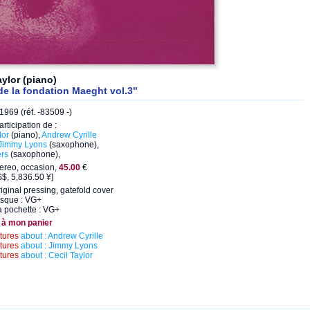
aylor (piano)
de la fondation Maeght vol.3"
1969 (réf. -83509 -)
articipation de :
lor
(piano),
Andrew Cyrille
Jimmy Lyons
(saxophone),
rs
(saxophone),
ereo, occasion,
45.00
€
$, 5,836.50 ¥]
iginal pressing, gatefold cover
isque : VG+
a pochette : VG+
 à mon panier
ctures
about : Andrew Cyrille
ctures
about : Jimmy Lyons
ctures
about : Cecil Taylor