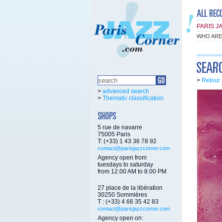
PARIS J
WHO ARE
>
Retour 
>
advanced search
>
Thematic classification
5 rue de navarre
75005 Paris
T: (+33) 1 43 36 78 92
contact@parisjazzcorner.com
Agency open from
tuesdays to saturday
from 12.00 AM to 8.00 PM
27 place de la libération
30250 Sommières
T : (+33) 4 66 35 42 83
contact@parisjazzcorner.com
Agency open on: