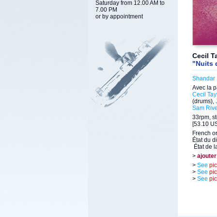
Saturday from 12.00 AM to
7.00 PM
or by appointment
Cecil T
"Nuits 
Shandar
Avec la p
Cecil Tay
(drums),
Sam Rive
33rpm, st
[53.10 US
French or
État du d
État de l
>
ajouter
>
See
pi
>
See
pi
>
See
pi