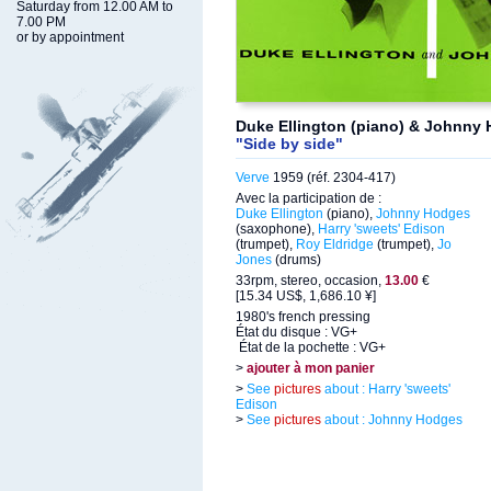
Saturday from 12.00 AM to
7.00 PM
or by appointment
Duke Ellington (piano) & Johnny
"Side by side"
Verve
1959 (réf. 2304-417)
Avec la participation de :
Duke Ellington
(piano),
Johnny Hodges
(saxophone),
Harry 'sweets' Edison
(trumpet),
Roy Eldridge
(trumpet),
Jo
Jones
(drums)
33rpm, stereo, occasion,
13.00
€
[15.34 US$, 1,686.10 ¥]
1980's french pressing
État du disque : VG+
État de la pochette : VG+
>
ajouter à mon panier
>
See
pictures
about : Harry 'sweets'
Edison
>
See
pictures
about : Johnny Hodges