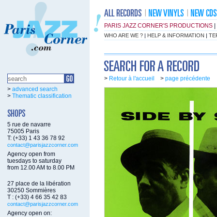
PARIS JAZZ CORNER'S PRODUCTIONS
|
WHO ARE WE ?
|
HELP & INFORMATION
|
TE
>
Retour à l'accueil
>
page précédente
>
advanced search
>
Thematic classification
5 rue de navarre
75005 Paris
T: (+33) 1 43 36 78 92
contact@parisjazzcorner.com
Agency open from
tuesdays to saturday
from 12.00 AM to 8.00 PM
27 place de la libération
30250 Sommières
T : (+33) 4 66 35 42 83
contact@parisjazzcorner.com
Agency open on: