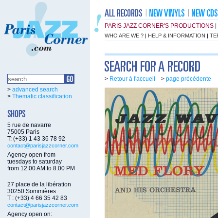
PARIS JAZZ CORNER'S PRODUCTIONS
|
WHO ARE WE ?
|
HELP & INFORMATION
|
TE
>
Retour à l'accueil
>
page précédente
>
advanced search
>
Thematic classification
5 rue de navarre
75005 Paris
T: (+33) 1 43 36 78 92
contact@parisjazzcorner.com
Agency open from
tuesdays to saturday
from 12.00 AM to 8.00 PM
27 place de la libération
30250 Sommières
T : (+33) 4 66 35 42 83
contact@parisjazzcorner.com
Agency open on: