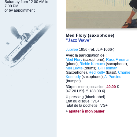
Saturday from 12.00 AM to
7.00 PM
or by appointment
Med Flory (saxophone)
"Jazz Wave"
Jubilee
1956 (réf. JLP-1066-)
Avec la participation de :
Med Flory
(saxophone),
Russ Freeman
(piano),
Richie Kamuca
(saxophone),
Mel Lewis
(drums),
Bill Holman
(saxophone),
Red Kelly
(bass),
Charlie
Kennedy
(saxophone),
Al Porcino
(trumpet)
33rpm, mono, occasion,
40.00
€
[47.20 US$, 5,188.00 ¥]
U pressing (black label)
État du disque : VG+
État de la pochette : VG+
>
ajouter à mon panier