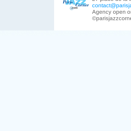
contact@parisj
Agency open on
©parisjazzcorn