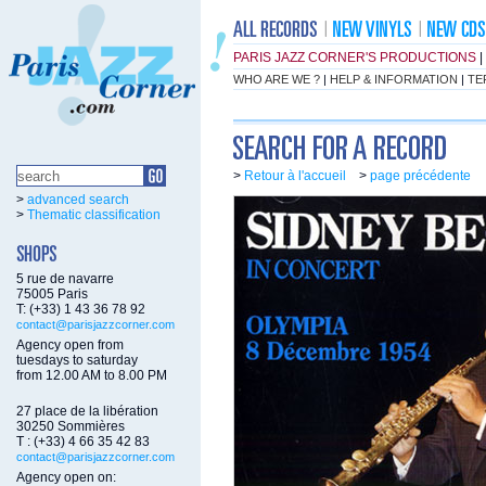
PARIS JAZZ CORNER'S PRODUCTIONS
|
WHO ARE WE ?
|
HELP & INFORMATION
|
TE
>
Retour à l'accueil
>
page précédente
>
advanced search
>
Thematic classification
5 rue de navarre
75005 Paris
T: (+33) 1 43 36 78 92
contact@parisjazzcorner.com
Agency open from
tuesdays to saturday
from 12.00 AM to 8.00 PM
27 place de la libération
30250 Sommières
T : (+33) 4 66 35 42 83
contact@parisjazzcorner.com
Agency open on: