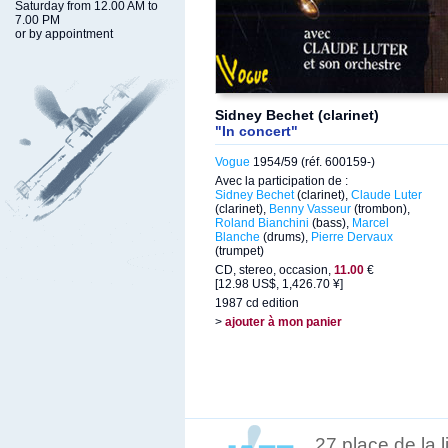
Saturday from 12.00 AM to
7.00 PM
or by appointment
Sidney Bechet (clarinet)
"In concert"
Vogue
1954/59 (réf. 600159-)
Avec la participation de :
Sidney Bechet
(clarinet),
Claude Luter
(clarinet),
Benny Vasseur
(trombon),
Roland Bianchini
(bass),
Marcel
Blanche
(drums),
Pierre Dervaux
(trumpet)
CD, stereo, occasion,
11.00
€
[12.98 US$, 1,426.70 ¥]
1987 cd edition
>
ajouter à mon panier
27 place de la 