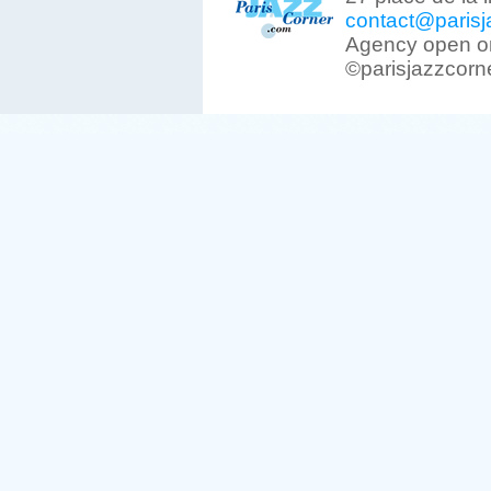
contact@parisj
Agency open on
©parisjazzcorn