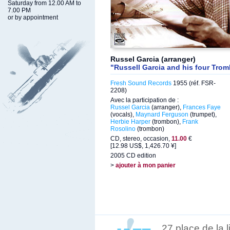
Saturday from 12.00 AM to
7.00 PM
or by appointment
Russel Garcia (arranger)
"Russell Garcia and his four Tro
Fresh Sound Records
1955 (réf. FSR-
2208)
Avec la participation de :
Russel Garcia
(arranger),
Frances Faye
(vocals),
Maynard Ferguson
(trumpet),
Herbie Harper
(trombon),
Frank
Rosolino
(trombon)
CD, stereo, occasion,
11.00
€
[12.98 US$, 1,426.70 ¥]
2005 CD edition
>
ajouter à mon panier
27 place de la 