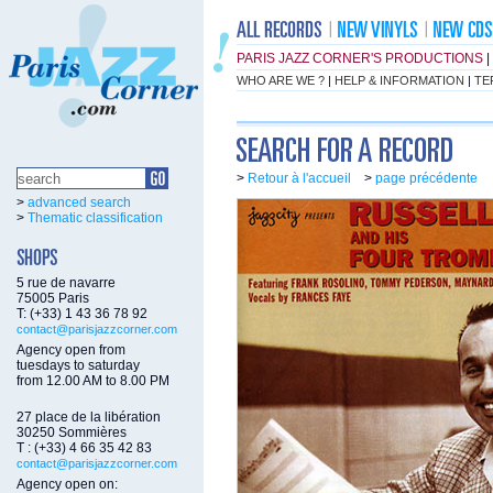
PARIS JAZZ CORNER'S PRODUCTIONS
|
WHO ARE WE ?
|
HELP & INFORMATION
|
TE
>
Retour à l'accueil
>
page précédente
>
advanced search
>
Thematic classification
5 rue de navarre
75005 Paris
T: (+33) 1 43 36 78 92
contact@parisjazzcorner.com
Agency open from
tuesdays to saturday
from 12.00 AM to 8.00 PM
27 place de la libération
30250 Sommières
T : (+33) 4 66 35 42 83
contact@parisjazzcorner.com
Agency open on: