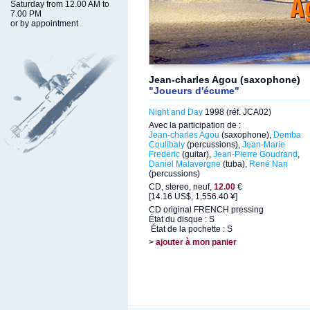
Saturday from 12.00 AM to
7.00 PM
or by appointment
Jean-charles Agou (saxophone)
"Joueurs d'écume"
Night and Day
1998 (réf. JCA02)
Avec la participation de :
Jean-charles Agou
(saxophone),
Demba
Coulibaly
(percussions),
Jean-Marie
Frederic
(guitar),
Jean-Pierre Goudrand
,
Daniel Malavergne
(tuba),
René Nan
(percussions)
CD, stereo, neuf,
12.00
€
[14.16 US$, 1,556.40 ¥]
CD original FRENCH pressing
État du disque : S
État de la pochette : S
>
ajouter à mon panier