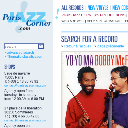
PARIS JAZZ CORNER'S PRODUCTIONS
|
WHO ARE WE ?
|
HELP & INFORMATION
|
TE
>
Retour à l'accueil
>
page précédente
>
advanced search
>
Thematic classification
5 rue de navarre
75005 Paris
T: (+33) 1 43 36 78 92
contact@parisjazzcorner.com
Agency open from
tuesdays to saturday
from 12.00 AM to 8.00 PM
27 place de la libération
30250 Sommières
T : (+33) 4 66 35 42 83
contact@parisjazzcorner.com
Agency open on: