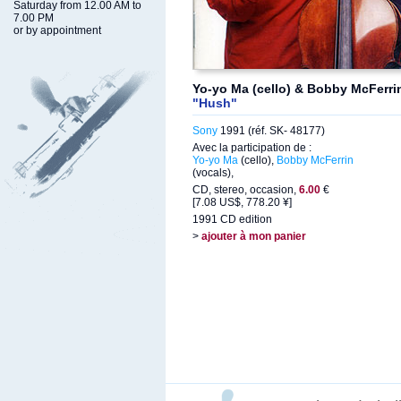
Saturday from 12.00 AM to
7.00 PM
or by appointment
Yo-yo Ma (cello) & Bobby McFerrin
"Hush"
Sony
1991 (réf. SK- 48177)
Avec la participation de :
Yo-yo Ma
(cello),
Bobby McFerrin
(vocals),
CD, stereo, occasion,
6.00
€
[7.08 US$, 778.20 ¥]
1991 CD edition
>
ajouter à mon panier