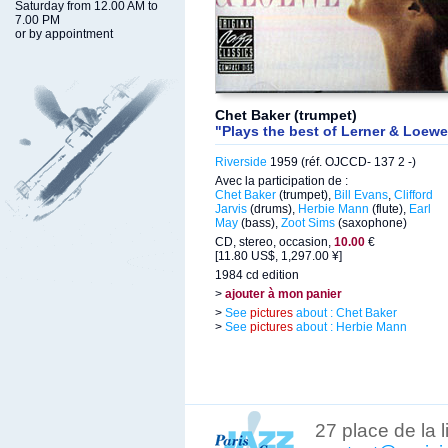
Saturday from 12.00 AM to
7.00 PM
or by appointment
Chet Baker (trumpet)
"Plays the best of Lerner & Loewe
Riverside
1959 (réf. OJCCD- 137 2 -)
Avec la participation de :
Chet Baker
(trumpet),
Bill Evans
,
Clifford
Jarvis
(drums),
Herbie Mann
(flute),
Earl
May
(bass),
Zoot Sims
(saxophone)
CD, stereo, occasion,
10.00
€
[11.80 US$, 1,297.00 ¥]
1984 cd edition
>
ajouter à mon panier
>
See
pictures
about : Chet Baker
>
See
pictures
about : Herbie Mann
27 place de la 