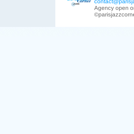
contact@parisj
Agency open on
©parisjazzcorn