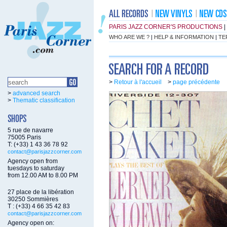
PARIS JAZZ CORNER'S PRODUCTIONS
|
WHO ARE WE ?
|
HELP & INFORMATION
|
TE
>
Retour à l'accueil
>
page précédente
>
advanced search
>
Thematic classification
5 rue de navarre
75005 Paris
T: (+33) 1 43 36 78 92
contact@parisjazzcorner.com
Agency open from
tuesdays to saturday
from 12.00 AM to 8.00 PM
27 place de la libération
30250 Sommières
T : (+33) 4 66 35 42 83
contact@parisjazzcorner.com
Agency open on: