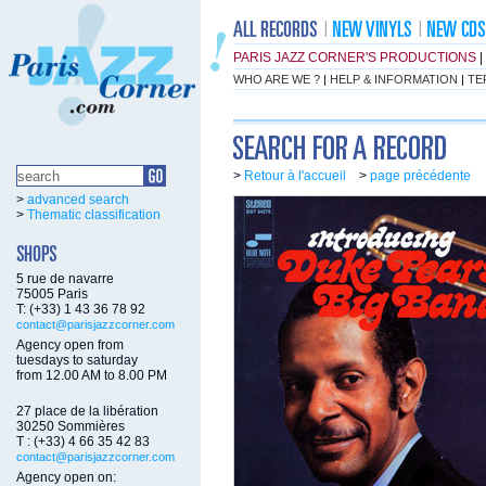
PARIS JAZZ CORNER'S PRODUCTIONS
|
WHO ARE WE ?
|
HELP & INFORMATION
|
TE
>
Retour à l'accueil
>
page précédente
>
advanced search
>
Thematic classification
5 rue de navarre
75005 Paris
T: (+33) 1 43 36 78 92
contact@parisjazzcorner.com
Agency open from
tuesdays to saturday
from 12.00 AM to 8.00 PM
27 place de la libération
30250 Sommières
T : (+33) 4 66 35 42 83
contact@parisjazzcorner.com
Agency open on: