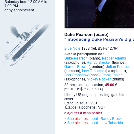
Saturday from 12.00 AM to
7.00 PM
or by appointment
Duke Pearson (piano)
"Introducing Duke Pearson's Big
Blue Note
1968 (réf. BST-84276-)
Avec la participation de :
Duke Pearson
(piano),
Pepper Adams
(saxophone),
Randy Brecker
(trumpet),
Garnett Brown
(trombon),
Julian Priester
(trombon),
Lew Tabackin
(saxophone),
Bob Cranshaw
(bass),
Frank Foster
(saxophone),
Mickey Rocker
(drums)
33rpm, stereo, occasion,
45.00
€
[53.10 US$, 5,836.50 ¥]
Liberty US original pressing, gatefold
cover
État du disque : VG+
État de la pochette : VG+
>
ajouter à mon panier
>
See
pictures
about : Randy Brecker
>
See
pictures
about : Lew Tabackin