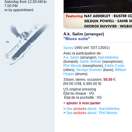
Saturday from 12.00 AM to
7.00 PM
or by appointment
A.k. Salim (arranger)
"Blues suite"
Savoy
1960 (réf. SST-13001)
Avec la participation de :
A.k. Salim
(arranger),
Nat Adderley
(trumpet),
Sahib Shihab
(saxophone),
Phil Woods
(saxophone),
Eddie Costa
(vibes),
George Duvivier
(bass),
Wilbert
Hogan
(drums)
33rpm, stereo, occasion,
50.00
€
[59.00 US$, 6,485.00 ¥]
US original pressing
État du disque : VG
État de la pochette : VG
>
ajouter à mon panier
>
See
pictures
about : Nat Adderley
>
See
pictures
about : Phil Woods