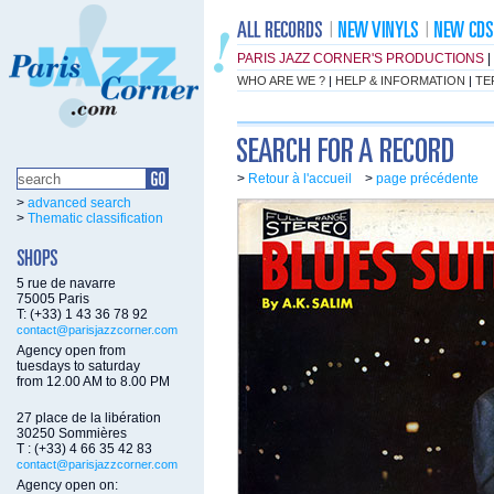
PARIS JAZZ CORNER'S PRODUCTIONS
|
WHO ARE WE ?
|
HELP & INFORMATION
|
TE
>
Retour à l'accueil
>
page précédente
>
advanced search
>
Thematic classification
5 rue de navarre
75005 Paris
T: (+33) 1 43 36 78 92
contact@parisjazzcorner.com
Agency open from
tuesdays to saturday
from 12.00 AM to 8.00 PM
27 place de la libération
30250 Sommières
T : (+33) 4 66 35 42 83
contact@parisjazzcorner.com
Agency open on: