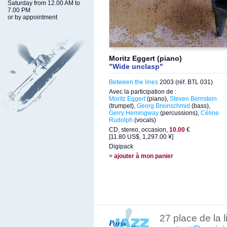
Saturday from 12.00 AM to
7.00 PM
or by appointment
Moritz Eggert (piano)
"Wide unclasp"
Between the lines
2003 (réf. BTL 031)
Avec la participation de :
Moritz Eggert
(piano),
Steven Bernstein
(trumpet),
Georg Breinschmid
(bass),
Gerry Hemingway
(percussions),
Céline
Rudolph
(vocals)
CD, stereo, occasion,
10.00
€
[11.80 US$, 1,297.00 ¥]
Digipack
>
ajouter à mon panier
27 place de la 