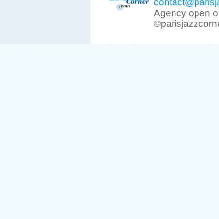
contact@parisj
Agency open on
©parisjazzcorn