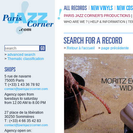
PARIS JAZZ CORNER'S PRODUCTIONS
|
WHO ARE WE ?
|
HELP & INFORMATION
|
TE
>
Retour à l'accueil
>
page précédente
>
advanced search
>
Thematic classification
5 rue de navarre
75005 Paris
T: (+33) 1 43 36 78 92
contact@parisjazzcorner.com
Agency open from
tuesdays to saturday
from 12.00 AM to 8.00 PM
27 place de la libération
30250 Sommières
T : (+33) 4 66 35 42 83
contact@parisjazzcorner.com
Agency open on: