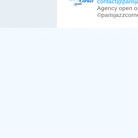
contact@parisj
Agency open on
©parisjazzcorn