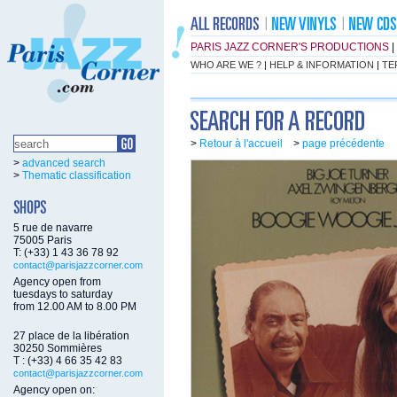
PARIS JAZZ CORNER'S PRODUCTIONS
|
WHO ARE WE ?
|
HELP & INFORMATION
|
TE
>
Retour à l'accueil
>
page précédente
>
advanced search
>
Thematic classification
5 rue de navarre
75005 Paris
T: (+33) 1 43 36 78 92
contact@parisjazzcorner.com
Agency open from
tuesdays to saturday
from 12.00 AM to 8.00 PM
27 place de la libération
30250 Sommières
T : (+33) 4 66 35 42 83
contact@parisjazzcorner.com
Agency open on: