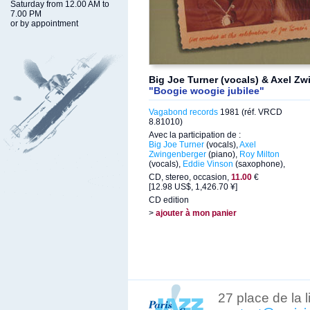
Saturday from 12.00 AM to
7.00 PM
or by appointment
Big Joe Turner (vocals) & Axel Zw
"Boogie woogie jubilee"
Vagabond records
1981 (réf. VRCD
8.81010)
Avec la participation de :
Big Joe Turner
(vocals),
Axel
Zwingenberger
(piano),
Roy Milton
(vocals),
Eddie Vinson
(saxophone),
CD, stereo, occasion,
11.00
€
[12.98 US$, 1,426.70 ¥]
CD edition
>
ajouter à mon panier
27 place de la 