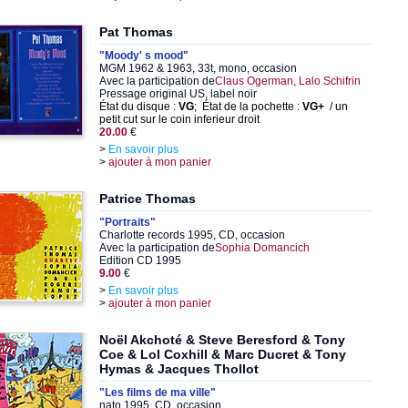
Pat Thomas
"Moody' s mood"
MGM 1962 & 1963, 33t, mono, occasion
Avec la participation de
Claus Ogerman, Lalo Schifrin
Pressage original US, label noir
État du disque :
VG
; État de la pochette :
VG+
/ un
petit cut sur le coin inferieur droit
20.00
€
>
En savoir plus
>
ajouter à mon panier
Patrice Thomas
"Portraits"
Charlotte records 1995, CD, occasion
Avec la participation de
Sophia Domancich
Edition CD 1995
9.00
€
>
En savoir plus
>
ajouter à mon panier
Noël Akchoté & Steve Beresford & Tony
Coe & Lol Coxhill & Marc Ducret & Tony
Hymas & Jacques Thollot
"Les films de ma ville"
nato 1995, CD, occasion