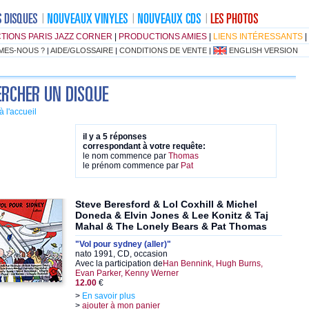
TIONS PARIS JAZZ CORNER
|
PRODUCTIONS AMIES
|
LIENS INTÉRESSANTS
|
MES-NOUS ?
|
AIDE/GLOSSAIRE
|
CONDITIONS DE VENTE
|
ENGLISH VERSION
à l'accueil
il y a 5 réponses
correspondant à votre requête:
le nom commence par
Thomas
le prénom commence par
Pat
Steve Beresford & Lol Coxhill & Michel
Doneda & Elvin Jones & Lee Konitz & Taj
Mahal & The Lonely Bears & Pat Thomas
"Vol pour sydney (aller)"
nato 1991, CD, occasion
Avec la participation de
Han Bennink, Hugh Burns,
Evan Parker, Kenny Werner
12.00
€
>
En savoir plus
>
ajouter à mon panier