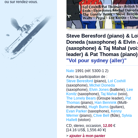
ou sur rendez-vous.
Steve Beresford (piano) & Lo
Doneda (saxophone) & Elvin J
(saxophone) & Taj Mahal (vo
leader) & Pat Thomas (piano)
"Vol pour sydney (aller)"
Nato
1991 (réf. 5300-1 2)
Avec la participation de :
Steve Beresford
(piano),
Lol Coxhill
(saxophone),
Michel Doneda
(saxophone),
Elvin Jones
(batterie),
Lee
Konitz
(saxophone),
Taj Mahal
(voix),
The Lonely Bears
(Groupe leader),
Pat
Thomas
(piano),
Han Bennink
(Multi-
instruments),
Hugh Burns
(guitare),
Evan Parker
(saxophone),
Kenny
Werner
(piano),
Clive Bell
(flûte),
Sylvia
Hallett
(violon)
CD, stereo, occasion,
12.00
€
[14.16 US$, 1,556.40 ¥]
>
ajouter à mon panier