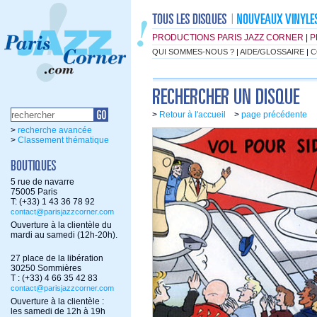
PRODUCTIONS PARIS JAZZ CORNER
|
P
QUI SOMMES-NOUS ?
|
AIDE/GLOSSAIRE
|
C
>
Retour à l'accueil
>
page précédente
>
recherche avancée
>
Classement thématique
5 rue de navarre
75005 Paris
T: (+33) 1 43 36 78 92
contact@parisjazzcorner.com
Ouverture à la clientèle du
mardi au samedi (12h-20h).
27 place de la libération
30250 Sommières
T : (+33) 4 66 35 42 83
contact@parisjazzcorner.com
Ouverture à la clientèle :
les samedi de 12h à 19h