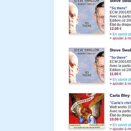
Steve Swa
"So there"
ECM 2001/05
Avec la parti
Edition cd 2
État du disqu
12.00
€
>
En savoir p
>
ajouter à m
Steve Swa
"So there"
ECM 2001/05
Avec la parti
Edition cd 2
11.00
€
>
En savoir p
>
ajouter à m
Carla Bley
"Carla's chr
Watt works 2
Avec la parti
État du disqu
10.00
€
>
En savoir p
>
ajouter à m