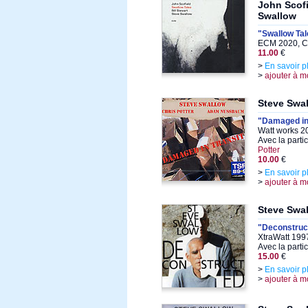
John Scofi
Swallow
"Swallow Tal
ECM 2020, C
11.00
€
>
En savoir p
>
ajouter à m
Steve Swa
"Damaged in 
Watt works 2
Avec la parti
Potter
10.00
€
>
En savoir p
>
ajouter à m
Steve Swa
"Deconstruc
XtraWatt 199
Avec la parti
15.00
€
>
En savoir p
>
ajouter à m