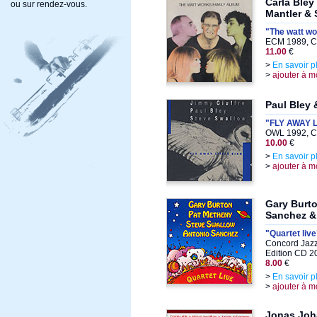
Carla Bley
ou sur rendez-vous.
Mantler & 
"The watt wo
ECM 1989, C
11.00
€
>
En savoir p
>
ajouter à m
Paul Bley 
"FLY AWAY L
OWL 1992, C
10.00
€
>
En savoir p
>
ajouter à m
Gary Burt
Sanchez &
"Quartet live
Concord Jazz
Edition CD 2
8.00
€
>
En savoir p
>
ajouter à m
Jonas Joh