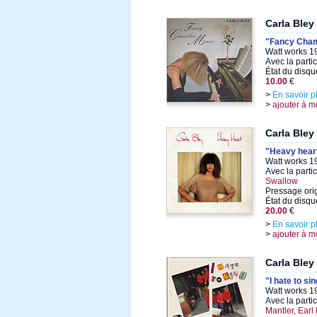
Carla Bley
"Fancy Cha
Watt works 19
Avec la parti
État du disqu
10.00
€
>
En savoir p
>
ajouter à m
Carla Bley
"Heavy hear
Watt works 19
Avec la parti
Swallow
Pressage ori
État du disqu
20.00
€
>
En savoir p
>
ajouter à m
Carla Bley
"I hate to si
Watt works 19
Avec la parti
Mantler, Earl