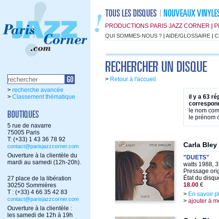
PRODUCTIONS PARIS JAZZ CORNER
|
P
QUI SOMMES-NOUS ?
|
AIDE/GLOSSAIRE
|
C
>
Retour à l'accueil
>
recherche avancée
>
Classement thématique
il y a 63 r
correspond
le nom co
le prénom
5 rue de navarre
75005 Paris
T: (+33) 1 43 36 78 92
Carla Bley
contact@parisjazzcorner.com
Ouverture à la clientèle du
"DUETS"
mardi au samedi (12h-20h).
watts 1988, 3
Pressage ori
État du disqu
27 place de la libération
18.00
€
30250 Sommières
T : (+33) 4 66 35 42 83
>
En savoir p
contact@parisjazzcorner.com
>
ajouter à m
Ouverture à la clientèle :
les samedi de 12h à 19h