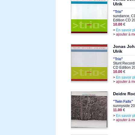
Ulrik
"Trio"
sundance, CD
Edition CD 2
10.00
€
>
En savoir p
>
ajouter à m
Jonas Joh
Ulrik
"Trio"
Stunt Record
CD Edition 2
10.00
€
>
En savoir p
>
ajouter à m
Deidre Ro
"Twin Falls"
sunnyside 20
11.00
€
>
En savoir p
>
ajouter à m