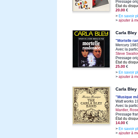
Pressage ori
État du disqu
20.00
€
>
En savoir p
>
ajouter à m
Carla Bley
"Mortelle r
Mercury 1983
Avec la parti
Steve Swall
Pressage orig
État du disqu
25.00
€
>
En savoir p
>
ajouter à m
Carla Bley
"Musique mé
Watt works 19
Avec la parti
Mantler, Ros
Pressage fra
État du disqu
14.00
€
>
En savoir p
>
ajouter à m