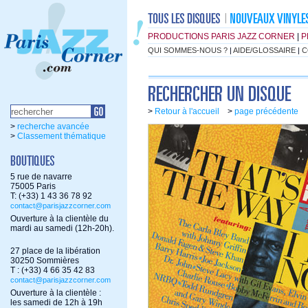
PRODUCTIONS PARIS JAZZ CORNER
|
P
QUI SOMMES-NOUS ?
|
AIDE/GLOSSAIRE
|
C
>
Retour à l'accueil
>
page précédente
>
recherche avancée
>
Classement thématique
5 rue de navarre
75005 Paris
T: (+33) 1 43 36 78 92
contact@parisjazzcorner.com
Ouverture à la clientèle du
mardi au samedi (12h-20h).
27 place de la libération
30250 Sommières
T : (+33) 4 66 35 42 83
contact@parisjazzcorner.com
Ouverture à la clientèle :
les samedi de 12h à 19h