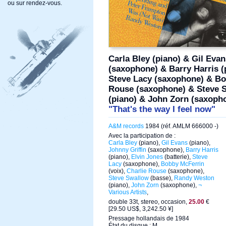
ou sur rendez-vous.
Carla Bley (piano) & Gil Evan
(saxophone) & Barry Harris (p
Steve Lacy (saxophone) & Bo
Rouse (saxophone) & Steve 
(piano) & John Zorn (saxoph
"That's the way I feel now"
A&M records
1984 (réf. AMLM 666000 -)
Avec la participation de :
Carla Bley
(piano),
Gil Evans
(piano),
Johnny Griffin
(saxophone),
Barry Harris
(piano),
Elvin Jones
(batterie),
Steve
Lacy
(saxophone),
Bobby McFerrin
(voix),
Charlie Rouse
(saxophone),
Steve Swallow
(basse),
Randy Weston
(piano),
John Zorn
(saxophone),
¬
Various Artists
,
double 33t, stereo, occasion,
25.00
€
[29.50 US$, 3,242.50 ¥]
Pressage hollandais de 1984
État du disque : M