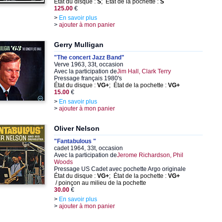
État du disque :
S
; État de la pochette :
S
125.00
€
>
En savoir plus
>
ajouter à mon panier
Gerry Mulligan
"The concert Jazz Band"
Verve 1963, 33t, occasion
Avec la participation de
Jim Hall, Clark Terry
Pressage français 1980's
État du disque :
VG+
; État de la pochette :
VG+
15.00
€
>
En savoir plus
>
ajouter à mon panier
Oliver Nelson
"Fantabulous "
cadet 1964, 33t, occasion
Avec la participation de
Jerome Richardson, Phil
Woods
Pressage US Cadet avec pochette Argo originale
État du disque :
VG+
; État de la pochette :
VG+
/ poinçon au milieu de la pochette
30.00
€
>
En savoir plus
>
ajouter à mon panier