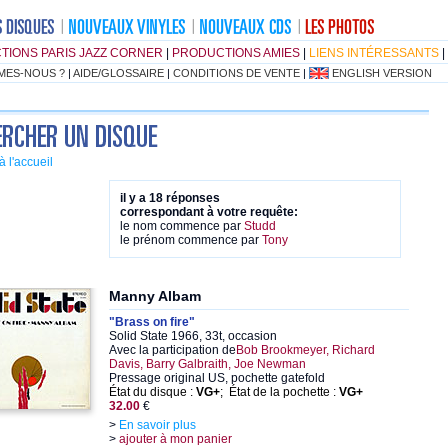
TIONS PARIS JAZZ CORNER
|
PRODUCTIONS AMIES
|
LIENS INTÉRESSANTS
|
MES-NOUS ?
|
AIDE/GLOSSAIRE
|
CONDITIONS DE VENTE
|
ENGLISH VERSION
à l'accueil
il y a 18 réponses
correspondant à votre requête:
le nom commence par
Studd
le prénom commence par
Tony
Manny Albam
"Brass on fire"
Solid State 1966, 33t, occasion
Avec la participation de
Bob Brookmeyer, Richard
Davis, Barry Galbraith, Joe Newman
Pressage original US, pochette gatefold
État du disque :
VG+
; État de la pochette :
VG+
32.00
€
>
En savoir plus
>
ajouter à mon panier