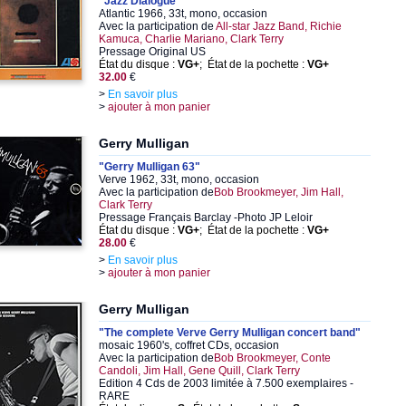
"Jazz Dialogue"
Atlantic 1966, 33t, mono, occasion
Avec la participation de
All-star Jazz Band, Richie
Kamuca, Charlie Mariano, Clark Terry
Pressage Original US
État du disque :
VG+
; État de la pochette :
VG+
32.00
€
>
En savoir plus
>
ajouter à mon panier
Gerry Mulligan
"Gerry Mulligan 63"
Verve 1962, 33t, mono, occasion
Avec la participation de
Bob Brookmeyer, Jim Hall,
Clark Terry
Pressage Français Barclay -Photo JP Leloir
État du disque :
VG+
; État de la pochette :
VG+
28.00
€
>
En savoir plus
>
ajouter à mon panier
Gerry Mulligan
"The complete Verve Gerry Mulligan concert band"
mosaic 1960's, coffret CDs, occasion
Avec la participation de
Bob Brookmeyer, Conte
Candoli, Jim Hall, Gene Quill, Clark Terry
Edition 4 Cds de 2003 limitée à 7.500 exemplaires -
RARE