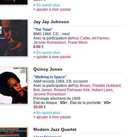
>
En savoir plus
>
ajouter à mon panier
Jay Jay Johnson
"The Total"
BMG 1966, CD, , neuf
Avec la participation de
Ron Carter, Art Farmer,
Jerome Richardson, Frank Wess
9.00
€
>
En savoir plus
>
ajouter à mon panier
Quincy Jones
"Walking in Space"
A&M records 1969, 33t, occasion
Avec la participation de
Ray Brown, Freddie Hubbard,
Bob James, Roland Rahsaan Kirk, Hubert Laws,
Jerome Richardson
Pressage allemand de 1969
État du disque :
VG+
; État de la pochette :
VG+
30.00
€
>
En savoir plus
>
ajouter à mon panier
Modern Jazz Quartet