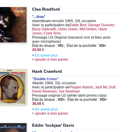
Clea Bradford
"...Now"
mainstream records 1965, 33t, occasion
Avec la participation de
Eddie Bert, George Duvivier,
Barry Galbraith, Urbie Green, Milt Hinton, Hank
Jones, Clark Terry
Pressage US Original (macaron noir et bleu acier
avec microphone)
État du disque :
VG-
; État de la pochette :
VG+
20.00
€
>
En savoir plus
>
ajouter à mon panier
Hank Crawford
"Double Cross"
Atlantic 1968, 33t, occasion
Avec la participation de
Pepper Adams, Jack Mc Duff,
David Newman, Joe Newman
Pressage original US (white label promo copy)
État du disque :
VG+
; État de la pochette :
VG+
36.00
€
>
En savoir plus
>
ajouter à mon panier
Eddie 'lockjaw' Davis