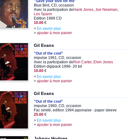
"Save your love for me"
Blue Bird, CD, occasion
Avec la participation de
Hank Jones, Joe Newman,
Les Spann
Edition 1989 CD
10.00
€
>
En savoir plus
>
ajouter à mon panier
Gil Evans
"Out of the cool"
impulse 1961, CD, occasion
Avec la participation de
Ron Carter, Elvin Jones
Edition digipack 1996- 20 bit
10.00
€
>
En savoir plus
>
ajouter à mon panier
Gil Evans
"Out of the cool"
impulse 1960, CD, occasion
Fac similé, edition 1994 japonaise - paper sleeve
25.00
€
>
En savoir plus
>
ajouter à mon panier
Johnny Hodges