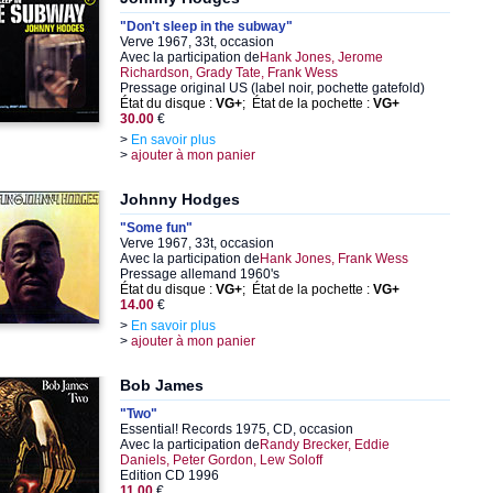
"Don't sleep in the subway"
Verve 1967, 33t, occasion
Avec la participation de
Hank Jones, Jerome
Richardson, Grady Tate, Frank Wess
Pressage original US (label noir, pochette gatefold)
État du disque :
VG+
; État de la pochette :
VG+
30.00
€
>
En savoir plus
>
ajouter à mon panier
Johnny Hodges
"Some fun"
Verve 1967, 33t, occasion
Avec la participation de
Hank Jones, Frank Wess
Pressage allemand 1960's
État du disque :
VG+
; État de la pochette :
VG+
14.00
€
>
En savoir plus
>
ajouter à mon panier
Bob James
"Two"
Essential! Records 1975, CD, occasion
Avec la participation de
Randy Brecker, Eddie
Daniels, Peter Gordon, Lew Soloff
Edition CD 1996
11.00
€