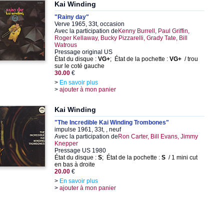
Kai Winding
"Rainy day"
Verve 1965, 33t, occasion
Avec la participation de
Kenny Burrell, Paul Griffin,
Roger Kellaway, Bucky Pizzarelli, Grady Tate, Bill
Watrous
Pressage original US
État du disque :
VG+
; État de la pochette :
VG+
/ trou
sur le coté gauche
30.00
€
>
En savoir plus
>
ajouter à mon panier
Kai Winding
"The Incredible Kai Winding Trombones"
impulse 1961, 33t, , neuf
Avec la participation de
Ron Carter, Bill Evans, Jimmy
Knepper
Pressage US 1980
État du disque :
S
; État de la pochette :
S
/ 1 mini cut
en bas à droite
20.00
€
>
En savoir plus
>
ajouter à mon panier