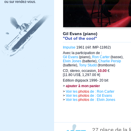
ou sur rendez-vous.
Gil Evans (piano)
"Out of the cool"
Impulse
1961 (réf. IMP-11862)
Avec la participation de :
Gil Evans
(piano),
Ron Carter
(basse),
Elvin Jones
(batterie),
Charlie Persip
(batterie),
Tony Studd
(trombone)
CD, stereo, occasion,
10.00
€
[11.80 US$, 1,297.00 ¥]
Edition digipack 1996- 20 bit
>
ajouter à mon panier
>
Voir les
photos
de : Ron Carter
>
Voir les
photos
de : Gil Evans
>
Voir les
photos
de : Elvin Jones
27 place de la 