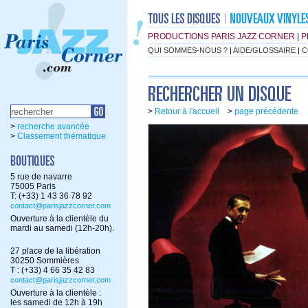
PRODUCTIONS PARIS JAZZ CORNER
|
P
QUI SOMMES-NOUS ?
|
AIDE/GLOSSAIRE
|
C
>
Retour à l'accueil
>
page précédente
>
recherche avancée
>
Classement thématique
5 rue de navarre
75005 Paris
T: (+33) 1 43 36 78 92
contact@parisjazzcorner.com
Ouverture à la clientèle du
mardi au samedi (12h-20h).
27 place de la libération
30250 Sommières
T : (+33) 4 66 35 42 83
contact@parisjazzcorner.com
Ouverture à la clientèle :
les samedi de 12h à 19h