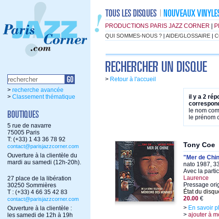
PRODUCTIONS PARIS JAZZ CORNER
|
P
QUI SOMMES-NOUS ?
|
AIDE/GLOSSAIRE
|
C
>
Retour à l'accueil
>
recherche avancée
>
Classement thématique
il y a 2 ré
correspond
le nom co
le prénom
5 rue de navarre
75005 Paris
T: (+33) 1 43 36 78 92
Tony Coe
contact@parisjazzcorner.com
Ouverture à la clientèle du
"Mer de Chi
mardi au samedi (12h-20h).
nato 1987, 33
Avec la parti
Laurence
27 place de la libération
Pressage orig
30250 Sommières
État du disqu
T : (+33) 4 66 35 42 83
20.00
€
contact@parisjazzcorner.com
>
En savoir p
Ouverture à la clientèle :
>
ajouter à m
les samedi de 12h à 19h