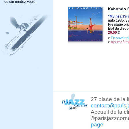
ou sur rendez-vous.
Kahondo S
"My heart's 
nato 1985, 33
Pressage orig
État du disqu
20.00
€
>
En savoir p
>
ajouter à m
27 place de la 
contact@parisj
Accueil de la c
©parisjazzcorn
page