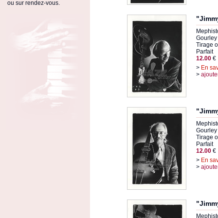
ou sur rendez-vous.
"Jimmy
Mephist
Gourley
Tirage or
Parfait
12.00
€
>
En sav
>
ajoute
"Jimmy
Mephist
Gourley
Tirage or
Parfait
12.00
€
>
En sav
>
ajoute
"Jimmy
Mephist