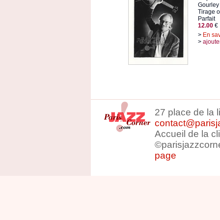
Gourley
Tirage or
Parfait
12.00
€
>
En sav
>
ajoute
27 place de la 
contact@parisj
Accueil de la c
©parisjazzcorn
page