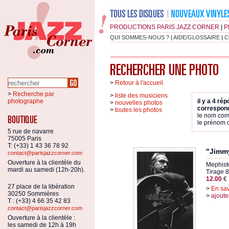
PRODUCTIONS PARIS JAZZ CORNER
|
P
QUI SOMMES-NOUS ?
|
AIDE/GLOSSAIRE
|
C
>
Retour à l'accueil
>
Recherche par
>
liste des musiciens
photographe
il y a 4 ré
>
nouvelles photos
correspond
>
toutes les photos
le nom co
le prénom
5 rue de navarre
75005 Paris
T: (+33) 1 43 36 78 92
"Jimmy
contact@parisjazzcorner.com
Ouverture à la clientèle du
Mephist
mardi au samedi (12h-20h).
Tirage 8
12.00
€
27 place de la libération
>
En sav
30250 Sommières
>
ajoute
T : (+33) 4 66 35 42 83
contact@parisjazzcorner.com
Ouverture à la clientèle :
les samedi de 12h à 19h