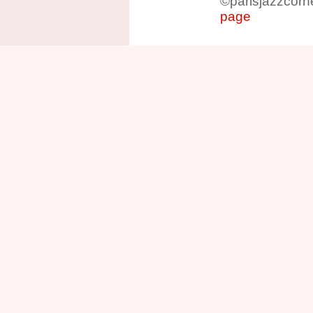
©parisjazzcorn
page