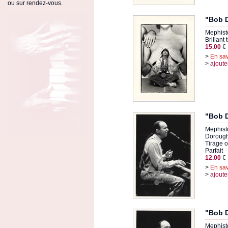
ou sur rendez-vous.
"Bob 
Mephist
Brillant
15.00
€
>
En sav
>
ajoute
"Bob 
Mephist
Doroug
Tirage or
Parfait
12.00
€
>
En sav
>
ajoute
"Bob 
Mephist