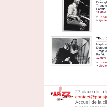
Doroug
Tirage or
Parfait
12.00
€
>
En sav
>
ajoute
"Bob D
Mephist
Dorough,
Tirage or
Parfait
12.00
€
>
En sav
>
ajoute
27 place de la 
contact@parisj
Accueil de la c