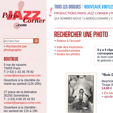
PRODUCTIONS PARIS JAZZ CORNER
|
P
QUI SOMMES-NOUS ?
|
AIDE/GLOSSAIRE
|
C
>
Retour à l'accueil
>
Recherche par
>
liste des musiciens
photographe
il y a 5 ré
>
nouvelles photos
correspond
>
toutes les photos
le nom co
le prénom
5 rue de navarre
75005 Paris
T: (+33) 1 43 36 78 92
"Bob 
contact@parisjazzcorner.com
Ouverture à la clientèle du
Mephist
mardi au samedi (12h-20h).
Tirage 8
14.00
€
27 place de la libération
>
En sav
30250 Sommières
>
ajoute
T : (+33) 4 66 35 42 83
contact@parisjazzcorner.com
Ouverture à la clientèle :
les samedi de 12h à 19h