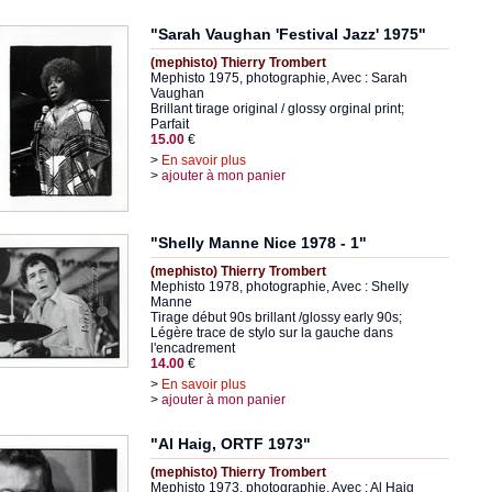
"Sarah Vaughan 'Festival Jazz' 1975"
(mephisto) Thierry Trombert
Mephisto 1975, photographie, Avec : Sarah
Vaughan
Brillant tirage original / glossy orginal print;
Parfait
15.00
€
>
En savoir plus
>
ajouter à mon panier
"Shelly Manne Nice 1978 - 1"
(mephisto) Thierry Trombert
Mephisto 1978, photographie, Avec : Shelly
Manne
Tirage début 90s brillant /glossy early 90s;
Légère trace de stylo sur la gauche dans
l'encadrement
14.00
€
>
En savoir plus
>
ajouter à mon panier
"Al Haig, ORTF 1973"
(mephisto) Thierry Trombert
Mephisto 1973, photographie, Avec : Al Haig