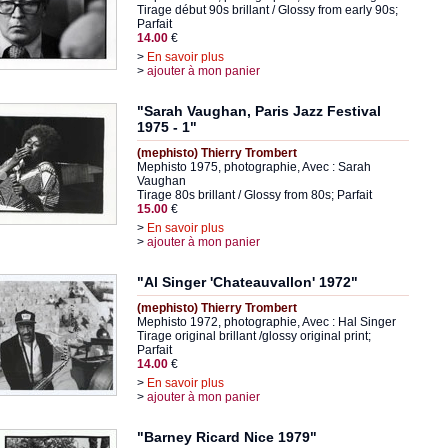
Tirage début 90s brillant / Glossy from early 90s;
Parfait
14.00
€
>
En savoir plus
>
ajouter à mon panier
"Sarah Vaughan, Paris Jazz Festival
1975 - 1"
(mephisto) Thierry Trombert
Mephisto 1975, photographie, Avec : Sarah
Vaughan
Tirage 80s brillant / Glossy from 80s; Parfait
15.00
€
>
En savoir plus
>
ajouter à mon panier
"Al Singer 'Chateauvallon' 1972"
(mephisto) Thierry Trombert
Mephisto 1972, photographie, Avec : Hal Singer
Tirage original brillant /glossy original print;
Parfait
14.00
€
>
En savoir plus
>
ajouter à mon panier
"Barney Ricard Nice 1979"