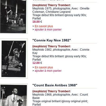
(mephisto) Thierry Trombert
Mephisto 1975, photographie, Avec : Ornette
Coleman, Christiane Legrand
Tirage début 90s brillant /glossy early 90s;
Parfait
18.00
€
>
En savoir plus
>
ajouter à mon panier
"Connie Kay Nice 1982"
(mephisto) Thierry Trombert
Mephisto 1982, photographie, Avec : Connie
Kay
Tirage début 90s brillant :glossy early 90s;
Parfait
12.00
€
>
En savoir plus
>
ajouter à mon panier
"Count Basie Antibes 1968"
(mephisto) Thierry Trombert
Mephisto 1968, photographie, Avec : Count
Basie
Tirage original brillant /glossy original print;
Parfait