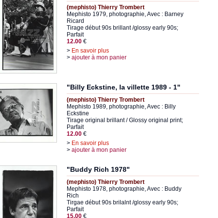
(mephisto) Thierry Trombert
Mephisto 1979, photographie, Avec : Barney
Ricard
Tirage début 90s brillant /glossy early 90s;
Parfait
12.00
€
>
En savoir plus
>
ajouter à mon panier
"Billy Eckstine, la villette 1989 - 1"
(mephisto) Thierry Trombert
Mephisto 1989, photographie, Avec : Billy
Eckstine
Tirage original brillant / Glossy original print;
Parfait
12.00
€
>
En savoir plus
>
ajouter à mon panier
"Buddy Rich 1978"
(mephisto) Thierry Trombert
Mephisto 1978, photographie, Avec : Buddy
Rich
Tirgae début 90s brilalnt /glossy early 90s;
Parfait
15.00
€