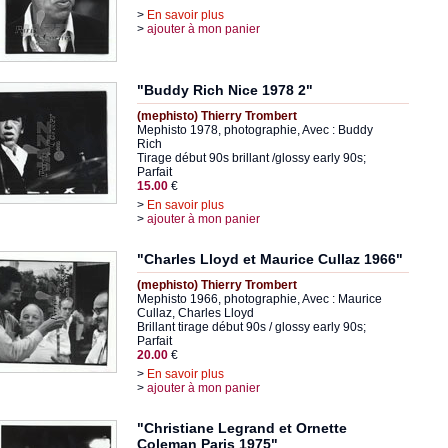
>
En savoir plus
>
ajouter à mon panier
"Buddy Rich Nice 1978 2"
(mephisto) Thierry Trombert
Mephisto 1978, photographie, Avec : Buddy
Rich
Tirage début 90s brillant /glossy early 90s;
Parfait
15.00
€
>
En savoir plus
>
ajouter à mon panier
"Charles Lloyd et Maurice Cullaz 1966"
(mephisto) Thierry Trombert
Mephisto 1966, photographie, Avec : Maurice
Cullaz, Charles Lloyd
Brillant tirage début 90s / glossy early 90s;
Parfait
20.00
€
>
En savoir plus
>
ajouter à mon panier
"Christiane Legrand et Ornette
Coleman Paris 1975"