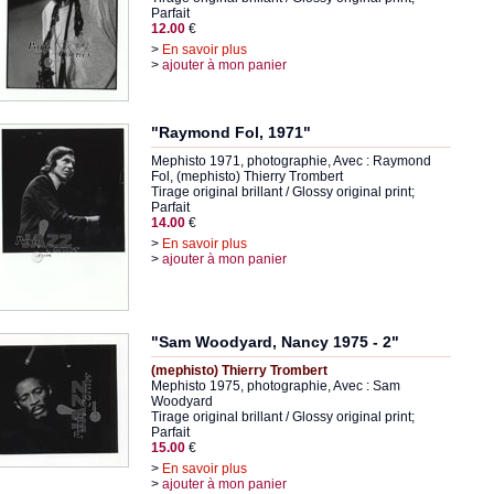
Parfait
12.00
€
>
En savoir plus
>
ajouter à mon panier
"Raymond Fol, 1971"
Mephisto 1971, photographie, Avec : Raymond
Fol, (mephisto) Thierry Trombert
Tirage original brillant / Glossy original print;
Parfait
14.00
€
>
En savoir plus
>
ajouter à mon panier
"Sam Woodyard, Nancy 1975 - 2"
(mephisto) Thierry Trombert
Mephisto 1975, photographie, Avec : Sam
Woodyard
Tirage original brillant / Glossy original print;
Parfait
15.00
€
>
En savoir plus
>
ajouter à mon panier