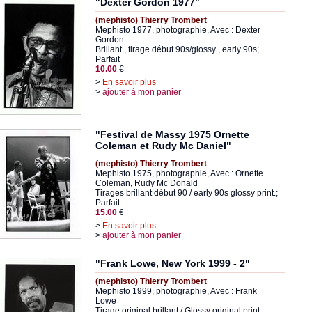
"Dexter Gordon 1977"
(mephisto) Thierry Trombert
Mephisto 1977, photographie, Avec : Dexter
Gordon
Brillant , tirage début 90s/glossy , early 90s;
Parfait
10.00
€
>
En savoir plus
>
ajouter à mon panier
"Festival de Massy 1975 Ornette
Coleman et Rudy Mc Daniel"
(mephisto) Thierry Trombert
Mephisto 1975, photographie, Avec : Ornette
Coleman, Rudy Mc Donald
Tirages brillant début 90 / early 90s glossy print.;
Parfait
15.00
€
>
En savoir plus
>
ajouter à mon panier
"Frank Lowe, New York 1999 - 2"
(mephisto) Thierry Trombert
Mephisto 1999, photographie, Avec : Frank
Lowe
Tirage original brillant / Glossy original print;