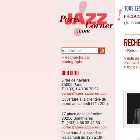
PRODUC
QUI SOM
>
Retour 
>
Recherche par
>
liste d
photographe
>
nouvell
>
toutes 
5 rue de navarre
75005 Paris
T: (+33) 1 43 36 78 92
contact@parisjazzcorner.com
Ouverture à la clientèle du
mardi au samedi (12h-20h).
27 place de la libération
30250 Sommières
T : (+33) 4 66 35 42 83
contact@parisjazzcorner.com
Ouverture à la clientèle :
les samedi de 12h à 19h