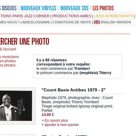
TIONS PARIS JAZZ CORNER
|
PRODUCTIONS AMIES
|
LIENS INTÉRESSANTS
|
MES-NOUS ?
|
AIDE/GLOSSAIRE
|
CONDITIONS DE VENTE
|
ENGLISH VERSION
à l'accueil
es musiciens
il y a 98 réponses
es photos
correspondant à votre requête:
les photos
le nom commence par
Trombert
le prénom commence par
(mephisto) Thierry
"Count Basie Antibes 1979 - 2"
Mephisto 1979, photographie, Avec : Count
Basie, (mephisto) Thierry Trombert
Tirage original brillant /glossy original print;
Parfait
14.00
€
>
En savoir plus
>
ajouter à mon panier