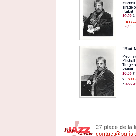
Mitchell
Tirage or
Parfait
10.00
€
>
En sav
>
ajoute
"Red M
Mephist
Mitchell
Tirage or
Parfait
10.00
€
>
En sav
>
ajoute
27 place de la 
contact@parisj