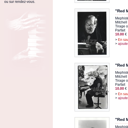
ou sur rendez-vous.
"Red M
Mephist
Mitchell
Tirage or
Parfait
10.00
€
>
En sav
>
ajoute
"Red M
Mephist
Mitchell
Tirage or
Parfait
10.00
€
>
En sav
>
ajoute
"Red M
Mephist