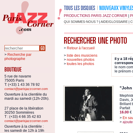
PRODUCTIONS PARIS JAZZ CORNER
|
P
QUI SOMMES-NOUS ?
|
AIDE/GLOSSAIRE
|
C
>
Retour à l'accueil
>
Recherche par
>
liste des musiciens
photographe
il y a 18 r
>
nouvelles photos
correspond
>
toutes les photos
le nom co
le prénom
5 rue de navarre
75005 Paris
T: (+33) 1 43 36 78 92
"John 
contact@parisjazzcorner.com
Ouverture à la clientèle du
Mephisto
mardi au samedi (12h-20h).
Davis, 
Brillant 
Parfait
27 place de la libération
16.00
€
30250 Sommières
T : (+33) 4 66 35 42 83
>
En sav
contact@parisjazzcorner.com
>
ajoute
Ouverture à la clientèle :
les samedi de 12h à 19h