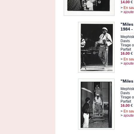
14.00
€
>
En sav
>
ajoute
"Miles
1984 -
Mephisto
Davis
Tirage or
Parfait
16.00
€
>
En sav
>
ajoute
"Miles
Mephisto
Davis
Tirage or
Parfait
16.00
€
>
En sav
>
ajoute