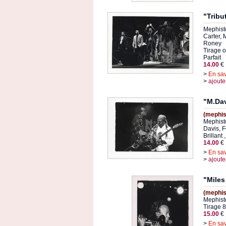
"Tribu
Mephist
Carter, 
Roney
Tirage or
Parfait
14.00
€
>
En sav
>
ajoute
"M.Dav
(mephis
Mephisto
Davis, 
Brillant 
14.00
€
>
En sav
>
ajoute
"Miles
(mephis
Mephisto
Tirage 8
15.00
€
>
En sav