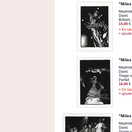
"Miles
Mephisto
Davis
Brillant 
15.00
€
>
En sav
>
ajoute
"Miles
Mephisto
Davis
Tirage or
Parfait
16.00
€
>
En sav
>
ajoute
"Miles
Mephisto
Davis
Tirage or