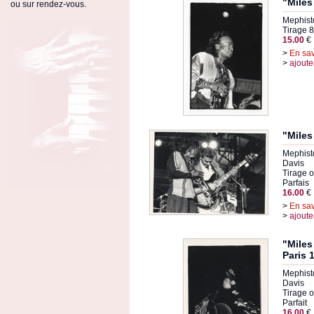
"Miles
ou sur rendez-vous.
Mephisto
Tirage 8
15.00
€
>
En sav
>
ajoute
"Miles
Mephisto
Davis
Tirage or
Parfais
16.00
€
>
En sav
>
ajoute
"Miles
Paris 
Mephisto
Davis
Tirage o
Parfait
16.00
€