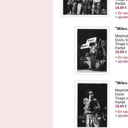
Parfait
14.00
€
>
En sav
>
ajoute
"Miles
Mephisto
Davis, 
Tirage or
Parfait
15.00
€
>
En sav
>
ajoute
"Miles
Mephisto
Davis
Tirage or
Parfait
15.00
€
>
En sav
>
ajoute