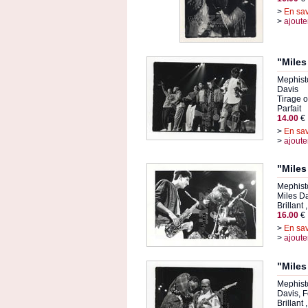
>
En sav
>
ajoute
"Miles
Mephisto
Davis
Tirage or
Parfait
14.00
€
>
En sav
>
ajoute
"Miles
Mephist
Miles D
Brillant 
16.00
€
>
En sav
>
ajoute
"Miles
Mephisto
Davis, 
Brillant 