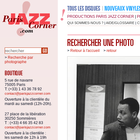
PRODUCTIONS PARIS JAZZ CORNER
|
P
QUI SOMMES-NOUS ?
|
AIDE/GLOSSAIRE
|
C
>
Retour à l'accueil
>
retour
>
Recherche par
photographe
5 rue de navarre
75005 Paris
T: (+33) 1 43 36 78 92
contact@parisjazzcorner.com
Ouverture à la clientèle du
mardi au samedi (12h-20h).
27 place de la libération
30250 Sommières
T : (+33) 4 66 35 42 83
contact@parisjazzcorner.com
Ouverture à la clientèle :
les samedi de 12h à 19h