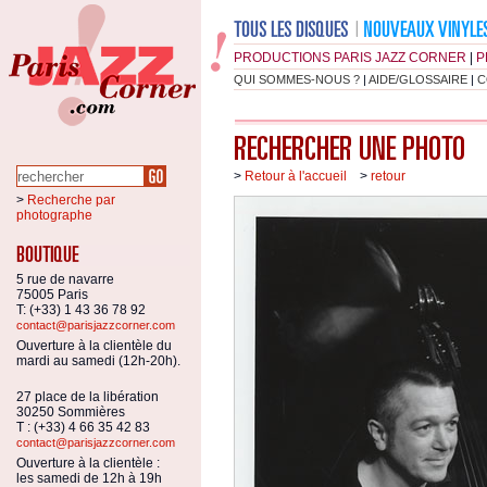
PRODUCTIONS PARIS JAZZ CORNER
|
P
QUI SOMMES-NOUS ?
|
AIDE/GLOSSAIRE
|
C
>
Retour à l'accueil
>
retour
>
Recherche par
photographe
5 rue de navarre
75005 Paris
T: (+33) 1 43 36 78 92
contact@parisjazzcorner.com
Ouverture à la clientèle du
mardi au samedi (12h-20h).
27 place de la libération
30250 Sommières
T : (+33) 4 66 35 42 83
contact@parisjazzcorner.com
Ouverture à la clientèle :
les samedi de 12h à 19h