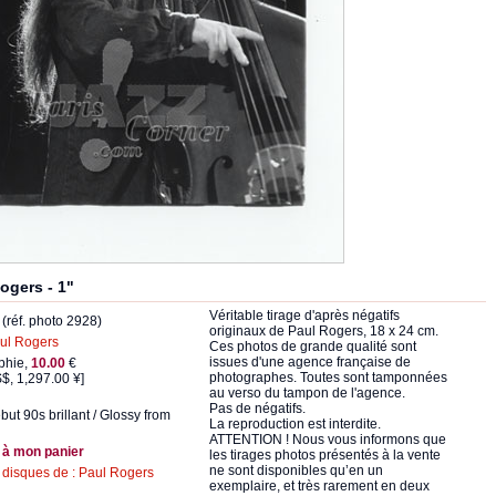
ogers - 1"
Véritable tirage d'après négatifs
(réf. photo 2928)
originaux de Paul Rogers, 18 x 24 cm.
ul Rogers
Ces photos de grande qualité sont
issues d'une agence française de
phie,
10.00
€
photographes. Toutes sont tamponnées
$, 1,297.00 ¥]
au verso du tampon de l'agence.
Pas de négatifs.
but 90s brillant / Glossy from
La reproduction est interdite.
ATTENTION ! Nous vous informons que
 à mon panier
les tirages photos présentés à la vente
ne sont disponibles qu’en un
s disques de : Paul Rogers
exemplaire, et très rarement en deux