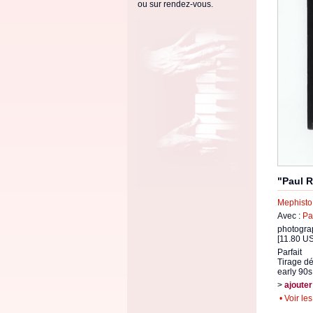
ou sur rendez-vous.
"Paul R
Mephisto
Avec :
Pa
photogra
[11.80 US
Parfait
Tirage dé
early 90s
>
ajouter
• Voir le