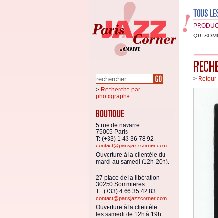
PRODUC
QUI SOM
>
Retour 
>
Recherche par
photographe
5 rue de navarre
75005 Paris
T: (+33) 1 43 36 78 92
contact@parisjazzcorner.com
Ouverture à la clientèle du
mardi au samedi (12h-20h).
27 place de la libération
30250 Sommières
T : (+33) 4 66 35 42 83
contact@parisjazzcorner.com
Ouverture à la clientèle :
les samedi de 12h à 19h