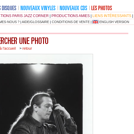
TIONS PARIS JAZZ CORNER
|
PRODUCTIONS AMIES
|
LIENS INTÉRESSANTS
|
MES-NOUS ?
|
AIDE/GLOSSAIRE
|
CONDITIONS DE VENTE
|
ENGLISH VERSION
à l'accueil
>
retour