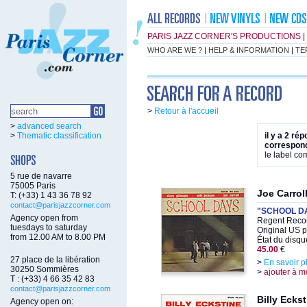
PARIS JAZZ CORNER'S PRODUCTIONS
|
WHO ARE WE ?
|
HELP & INFORMATION
|
TE
>
Retour à l'accueil
>
advanced search
>
Thematic classification
il y a 2 ré
correspond
le label c
5 rue de navarre
75005 Paris
Joe Carrol
T: (+33) 1 43 36 78 92
contact@parisjazzcorner.com
"SCHOOL DA
Agency open from
Regent Recor
tuesdays to saturday
Original US 
from 12.00 AM to 8.00 PM
État du disqu
45.00
€
27 place de la libération
>
En savoir p
30250 Sommières
>
ajouter à m
T : (+33) 4 66 35 42 83
contact@parisjazzcorner.com
Billy Ecks
Agency open on: