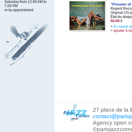
Saturday from 12.00 AM to
"Prisoner of
7.00 PM
Regent Recor
or by appointment
Original US 
État du disqu
50.00
€
>
En savoir p
>
ajouter à m
27 place de la 
contact@parisj
Agency open on
©parisjazzcorn