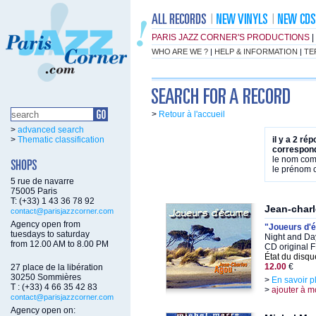
PARIS JAZZ CORNER'S PRODUCTIONS
|
WHO ARE WE ?
|
HELP & INFORMATION
|
TE
>
Retour à l'accueil
>
advanced search
>
Thematic classification
il y a 2 ré
correspond
le nom co
le prénom
5 rue de navarre
75005 Paris
T: (+33) 1 43 36 78 92
Jean-char
contact@parisjazzcorner.com
Agency open from
"Joueurs d'
tuesdays to saturday
Night and Da
from 12.00 AM to 8.00 PM
CD original
État du disqu
12.00
€
27 place de la libération
30250 Sommières
>
En savoir p
T : (+33) 4 66 35 42 83
>
ajouter à m
contact@parisjazzcorner.com
Agency open on: