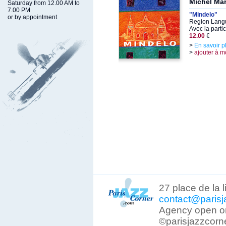
Michel Mar
Saturday from 12.00 AM to
7.00 PM
"Mindelo"
or by appointment
Region Langu
Avec la parti
12.00
€
>
En savoir p
>
ajouter à m
27 place de la 
contact@parisj
Agency open on
©parisjazzcorn