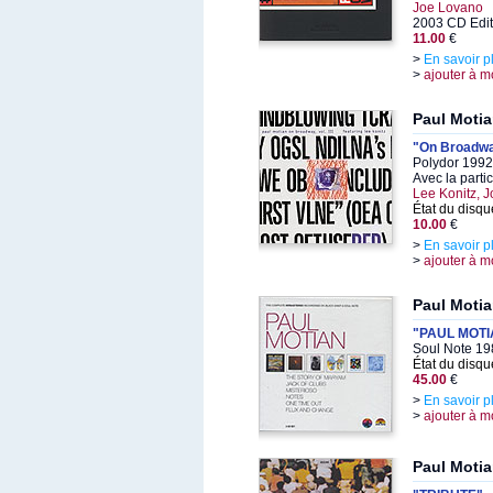
Joe Lovano
2003 CD Edit
11.00
€
>
En savoir p
>
ajouter à m
Paul Moti
"On Broadway,
Polydor 1992,
Avec la parti
Lee Konitz, 
État du disqu
10.00
€
>
En savoir p
>
ajouter à m
Paul Moti
"PAUL MOTI
Soul Note 198
État du disqu
45.00
€
>
En savoir p
>
ajouter à m
Paul Moti