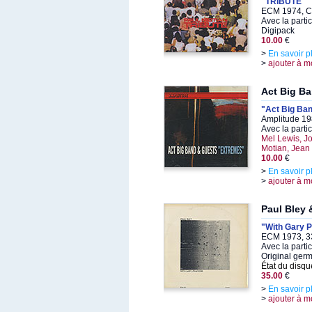
"TRIBUTE"
ECM 1974, C
Avec la parti
Digipack
10.00
€
>
En savoir p
>
ajouter à m
Act Big B
"Act Big Ban
Amplitude 19
Avec la parti
Mel Lewis, J
Motian, Jean
10.00
€
>
En savoir p
>
ajouter à m
Paul Bley
"With Gary 
ECM 1973, 3
Avec la parti
Original ger
État du disqu
35.00
€
>
En savoir p
>
ajouter à m