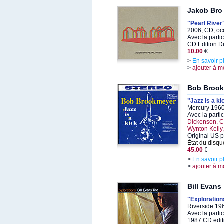
Jakob Bro
"Pearl River
2006, CD, oc
Avec la parti
CD Edition D
10.00
€
>
En savoir p
>
ajouter à m
Bob Broo
"Jazz is a ki
Mercury 1960
Avec la parti
Dickenson, Cu
Wynton Kelly
Original US 
État du disqu
45.00
€
>
En savoir p
>
ajouter à m
Bill Evans
"Exploration
Riverside 19
Avec la parti
1987 CD edit