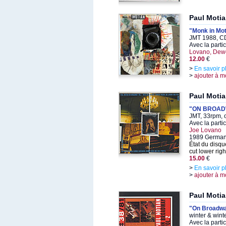
Paul Moti
"Monk in Mot
JMT 1988, CD
Avec la parti
Lovano, De
12.00
€
>
En savoir p
>
ajouter à m
Paul Moti
"ON BROADW
JMT, 33rpm, 
Avec la parti
Joe Lovano
1989 German
État du disqu
cut lower righ
15.00
€
>
En savoir p
>
ajouter à m
Paul Moti
"On Broadwa
winter & wint
Avec la parti