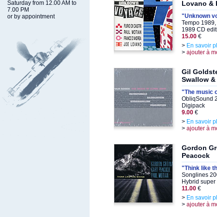
Saturday from 12.00 AM to
Lovano & 
7.00 PM
"Unknown v
or by appointment
Tempo 1989,
1989 CD edit
15.00
€
>
En savoir p
>
ajouter à m
Gil Goldst
Swallow & 
"The music o
ObliqSound 2
Digipack
9.00
€
>
En savoir p
>
ajouter à m
Gordon Gr
Peacock
"Think like 
Songlines 20
Hybrid super 
11.00
€
>
En savoir p
>
ajouter à m