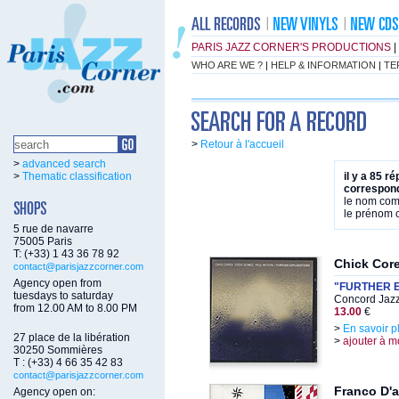
PARIS JAZZ CORNER'S PRODUCTIONS
|
WHO ARE WE ?
|
HELP & INFORMATION
|
TE
>
Retour à l'accueil
>
advanced search
>
Thematic classification
il y a 85 r
correspond
le nom co
le prénom
5 rue de navarre
75005 Paris
T: (+33) 1 43 36 78 92
Chick Cor
contact@parisjazzcorner.com
Agency open from
"FURTHER 
tuesdays to saturday
Concord Jazz
from 12.00 AM to 8.00 PM
13.00
€
>
En savoir p
27 place de la libération
>
ajouter à m
30250 Sommières
T : (+33) 4 66 35 42 83
contact@parisjazzcorner.com
Franco D'a
Agency open on: