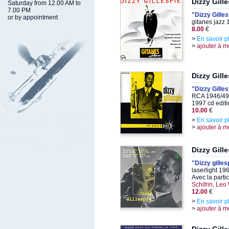
Dizzy Gill
Saturday from 12.00 AM to
7.00 PM
"Dizzy Gilles
or by appointment
gitanes jazz
8.00
€
>
En savoir p
>
ajouter à m
Dizzy Gill
"Dizzy Gilles
RCA 1946/49,
1997 cd editi
10.00
€
>
En savoir p
>
ajouter à m
Dizzy Gill
"Dizzy gilles
laserlight 19
Avec la parti
Schifrin, Leo
12.00
€
>
En savoir p
>
ajouter à m