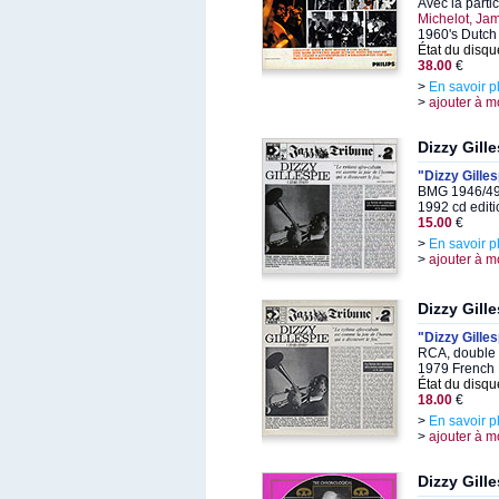
Avec la parti
Michelot, Ja
1960's Dutch
État du disqu
38.00
€
>
En savoir p
>
ajouter à m
Dizzy Gill
"Dizzy Gille
BMG 1946/49
1992 cd editi
15.00
€
>
En savoir p
>
ajouter à m
Dizzy Gill
"Dizzy Gille
RCA, double 
1979 French 
État du disqu
18.00
€
>
En savoir p
>
ajouter à m
Dizzy Gill