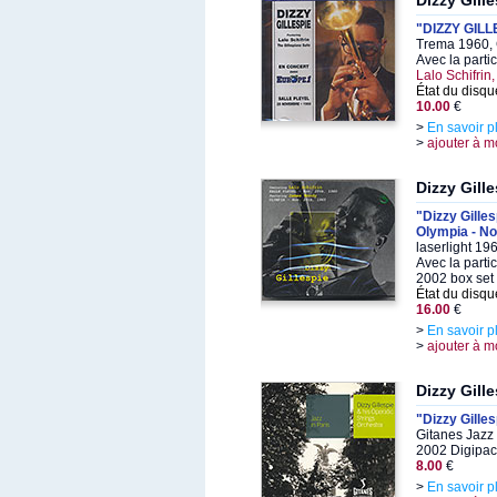
Dizzy Gill
"DIZZY GILL
Trema 1960, 
Avec la parti
Lalo Schifrin
État du disqu
10.00
€
>
En savoir p
>
ajouter à m
Dizzy Gill
"Dizzy Gilles
Olympia - No
laserlight 19
Avec la parti
2002 box set
État du disqu
16.00
€
>
En savoir p
>
ajouter à m
Dizzy Gill
"Dizzy Gille
Gitanes Jazz 
2002 Digipac
8.00
€
>
En savoir p