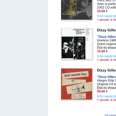
Paris Jazz C
Avec la parti
2002 CD edit
10.00
€
>
En savoir p
>
ajouter à m
Dizzy Gill
"Dizzy Gille
timeless 198
Dutch origina
État du disqu
15.00
€
>
En savoir p
>
ajouter à m
Dizzy Gill
"Dizzy Gille
Allegro Elite
Original US 
État du disqu
50.00
€
>
En savoir p
>
ajouter à m
14 page