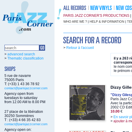
PARIS JAZZ CORNER'S PRODUCTIONS
|
WHO ARE WE ?
|
HELP & INFORMATION
|
TE
>
Retour à l'accueil
>
advanced search
>
Thematic classification
il y a 263 
correspond
le nom co
le prénom
5 rue de navarre
75005 Paris
T: (+33) 1 43 36 78 92
Dizzy Gill
contact@parisjazzcorner.com
Agency open from
"Dizzy Gilesp
tuesdays to saturday
Paris Jazz C
from 12.00 AM to 8.00 PM
Avec la parti
2002 CD Edit
10.00
€
27 place de la libération
30250 Sommières
>
En savoir p
T : (+33) 4 66 35 42 83
>
ajouter à m
contact@parisjazzcorner.com
Agency open on: