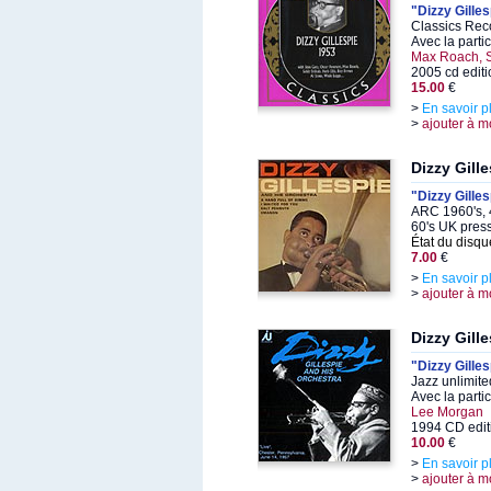
"Dizzy Gille
Classics Rec
Avec la parti
Max Roach, 
2005 cd edit
15.00
€
>
En savoir p
>
ajouter à m
Dizzy Gill
"Dizzy Gille
ARC 1960's, 
60's UK press
État du disqu
7.00
€
>
En savoir p
>
ajouter à m
Dizzy Gill
"Dizzy Gille
Jazz unlimit
Avec la parti
Lee Morgan
1994 CD edit
10.00
€
>
En savoir p
>
ajouter à m