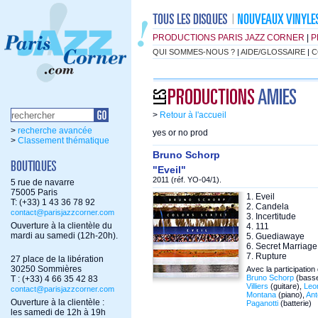
PRODUCTIONS PARIS JAZZ CORNER
|
P
QUI SOMMES-NOUS ?
|
AIDE/GLOSSAIRE
|
C
>
Retour à l'accueil
>
recherche avancée
yes or no prod
>
Classement thématique
Bruno Schorp
"Eveil"
2011 (réf. YO-04/1).
5 rue de navarre
75005 Paris
1. Eveil
T: (+33) 1 43 36 78 92
2. Candela
contact@parisjazzcorner.com
3. Incertitude
Ouverture à la clientèle du
4. 111
mardi au samedi (12h-20h).
5. Guediawaye
6. Secret Marriage
7. Rupture
27 place de la libération
30250 Sommières
Avec la participation 
Bruno Schorp
(bass
T : (+33) 4 66 35 42 83
Villiers
(guitare),
Leo
contact@parisjazzcorner.com
Montana
(piano),
Ant
Ouverture à la clientèle :
Paganotti
(batterie)
les samedi de 12h à 19h