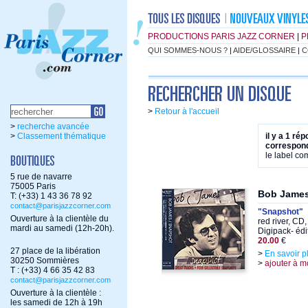
PRODUCTIONS PARIS JAZZ CORNER
|
P
QUI SOMMES-NOUS ?
|
AIDE/GLOSSAIRE
|
C
>
Retour à l'accueil
>
recherche avancée
>
Classement thématique
il y a 1 ré
correspond
le label c
5 rue de navarre
75005 Paris
Bob Jame
T: (+33) 1 43 36 78 92
contact@parisjazzcorner.com
"Snapshot"
Ouverture à la clientèle du
red river, CD
mardi au samedi (12h-20h).
Digipack- éd
20.00
€
27 place de la libération
>
En savoir p
30250 Sommières
>
ajouter à m
T : (+33) 4 66 35 42 83
contact@parisjazzcorner.com
Ouverture à la clientèle :
les samedi de 12h à 19h