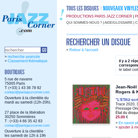
PRODUCTIONS PARIS JAZZ CORNER
|
P
QUI SOMMES-NOUS ?
|
AIDE/GLOSSAIRE
|
C
>
Retour à l'accueil
>
recherche avancée
>
Classement thématique
il y a 2 ré
correspond
le label c
5 rue de navarre
75005 Paris
Jean-Noël 
T: (+33) 1 43 36 78 92
Rogers & K
contact@parisjazzcorner.com
Ouverture à la clientèle du
"L'ETAU scri
mardi au samedi (12h-20h).
Trace 2020, 3
Pressage Orig
27 place de la libération
État du disqu
30250 Sommières
25.00
€
T : (+33) 4 66 35 42 83
>
En savoir p
contact@parisjazzcorner.com
>
ajouter à m
Ouverture à la clientèle :
les samedi de 12h à 19h