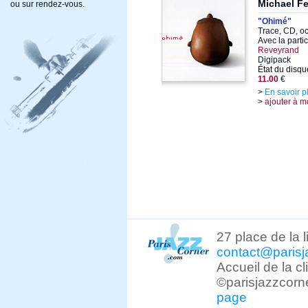
Michael Fe
ou sur rendez-vous.
"Ohimé"
Trace, CD, o
Avec la parti
Reveyrand
Digipack
État du disqu
11.00
€
>
En savoir p
>
ajouter à m
27 place de la 
contact@parisj
Accueil de la c
©parisjazzcorn
page