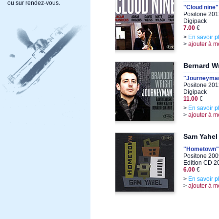
ou sur rendez-vous.
"Cloud nine"
Positone 201
Digipack
7.00
€
>
En savoir p
>
ajouter à m
Bernard W
"Journeyma
Positone 201
Digipack
11.00
€
>
En savoir p
>
ajouter à m
Sam Yahel
"Hometown"
Positone 200
Edition CD 2
6.00
€
>
En savoir p
>
ajouter à m