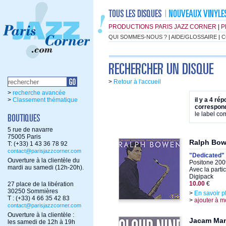
PRODUCTIONS PARIS JAZZ CORNER
|
P
QUI SOMMES-NOUS ?
|
AIDE/GLOSSAIRE
|
C
>
Retour à l'accueil
>
recherche avancée
>
Classement thématique
il y a 4 ré
correspond
le label c
5 rue de navarre
75005 Paris
Ralph Bo
T: (+33) 1 43 36 78 92
contact@parisjazzcorner.com
"Dedicated"
Ouverture à la clientèle du
Positone 200
mardi au samedi (12h-20h).
Avec la parti
Digipack
10.00
€
27 place de la libération
30250 Sommières
>
En savoir p
T : (+33) 4 66 35 42 83
>
ajouter à m
contact@parisjazzcorner.com
Ouverture à la clientèle :
Jacam Man
les samedi de 12h à 19h