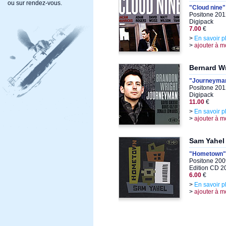
ou sur rendez-vous.
"Cloud nine"
Positone 201
Digipack
7.00
€
>
En savoir p
>
ajouter à m
Bernard W
"Journeyma
Positone 201
Digipack
11.00
€
>
En savoir p
>
ajouter à m
Sam Yahel
"Hometown"
Positone 200
Edition CD 2
6.00
€
>
En savoir p
>
ajouter à m