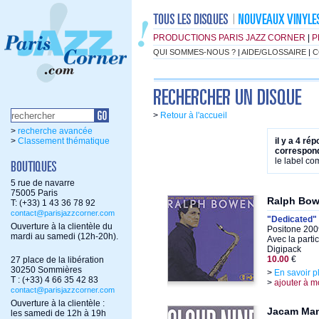
PRODUCTIONS PARIS JAZZ CORNER
|
P
QUI SOMMES-NOUS ?
|
AIDE/GLOSSAIRE
|
C
>
Retour à l'accueil
>
recherche avancée
>
Classement thématique
il y a 4 ré
correspond
le label c
5 rue de navarre
75005 Paris
Ralph Bo
T: (+33) 1 43 36 78 92
contact@parisjazzcorner.com
"Dedicated"
Ouverture à la clientèle du
Positone 200
mardi au samedi (12h-20h).
Avec la parti
Digipack
10.00
€
27 place de la libération
30250 Sommières
>
En savoir p
T : (+33) 4 66 35 42 83
>
ajouter à m
contact@parisjazzcorner.com
Ouverture à la clientèle :
Jacam Man
les samedi de 12h à 19h