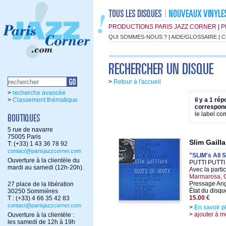
PRODUCTIONS PARIS JAZZ CORNER
|
P
QUI SOMMES-NOUS ?
|
AIDE/GLOSSAIRE
|
C
>
Retour à l'accueil
>
recherche avancée
>
Classement thématique
il y a 1 ré
correspond
le label c
5 rue de navarre
75005 Paris
Slim Gailla
T: (+33) 1 43 36 78 92
contact@parisjazzcorner.com
"SLIM's All 
Ouverture à la clientèle du
PUTTI PUTTI 
mardi au samedi (12h-20h).
Avec la parti
Marmarosa, C
Pressage Ang
27 place de la libération
État du disqu
30250 Sommières
15.00
€
T : (+33) 4 66 35 42 83
contact@parisjazzcorner.com
>
En savoir p
>
ajouter à m
Ouverture à la clientèle :
les samedi de 12h à 19h